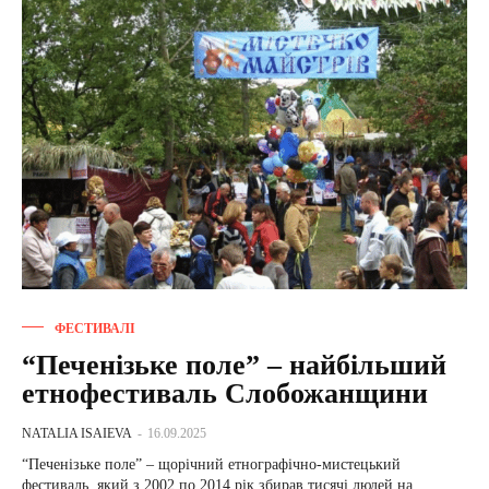
ФЕСТИВАЛІ
“Печенізьке поле” – найбільший
етнофестиваль Слобожанщини
NATALIA ISAIEVA
-
16.09.2025
“Печенізьке поле” – щорічний етнографічно-мистецький
фестиваль, який з 2002 по 2014 рік збирав тисячі людей на