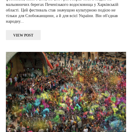
мальовничих берегах Печенізького водосховища у Харківській
області. Цей фестиваль став значущою культурною подією не
тільки для Слобожанщини, а й для всієї України. Він об'єднав
народну...
VIEW POST