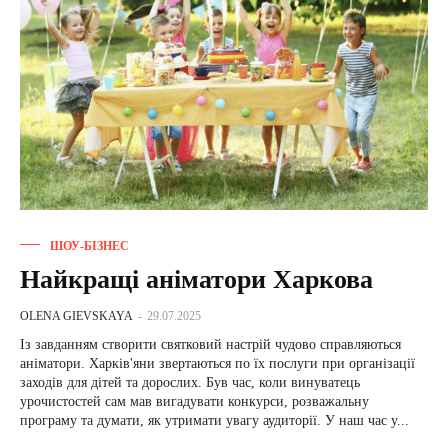
ШОУ-БІЗНЕС
Найкращі аніматори Харкова
OLENA GIEVSKAYA
-
29.07.2025
Із завданням створити святковий настрій чудово справляються
аніматори. Харків'яни звертаються по їх послуги при організації
заходів для дітей та дорослих. Був час, коли винуватець
урочистостей сам мав вигадувати конкурси, розважальну
програму та думати, як утримати увагу аудиторії. У наш час у...