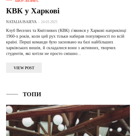
ШОУ-БІЗНЕС
КВК у Харкові
NATALIA ISAIEVA
-
24.03.2025
Клуб Веселих та Кмітливих (КВК) з'явився у Харкові наприкінці
1960-х років, коли цей рух тільки набирав популярності по всій
країні. Перші команди було засновано на базі найбільших
харківських вишів, й складалися вони з активних, творчих
студентів, які хотіли не просто смішно...
VIEW POST
ТОПИ