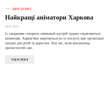
ШОУ-БІЗНЕС
Найкращі аніматори Харкова
29.07.2025
Із завданням створити святковий настрій чудово справляються
аніматори. Харків'яни звертаються по їх послуги при організації
заходів для дітей та дорослих. Був час, коли винуватець
урочистостей сам...
VIEW POST