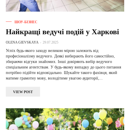
ШОУ-БІЗНЕС
Найкращі ведучі подій у Харкові
OLENA GIEVSKAYA
-
29.07.2025
Успіх будь-якого заходу великою мірою залежить від
професіоналізму ведучого. Деякі вибирають його самостійно,
збираючи відгуки знайомих. Інші довіряють вибір ведучого
спеціальним агентствам. У будь-якому випадку до цього питання
потрібно підійти відповідально. Шукайте такого фахівця, який
матиме грамотну мову, володітиме увагою аудиторії,...
VIEW POST