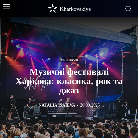
Kharkovskiye
ФЕСТИВАЛІ
Музичні фестивалі
Харкова: класика, рок та
джаз
NATALIA ISAIEVA
-
26.09.2025