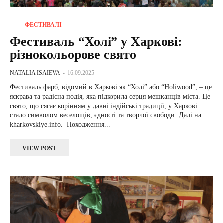
ФЕСТИВАЛІ
Фестиваль “Холі” у Харкові:
різнокольорове свято
NATALIA ISAIEVA
-
16.09.2025
Фестиваль фарб, відомий в Харкові як “Холі” або “Holiwood”, – це
яскрава та радісна подія, яка підкорила серця мешканців міста. Це
свято, що сягає корінням у давні індійські традиції, у Харкові
стало символом веселощів, єдності та творчої свободи. Далі на
kharkovskiye.info. Походження...
VIEW POST