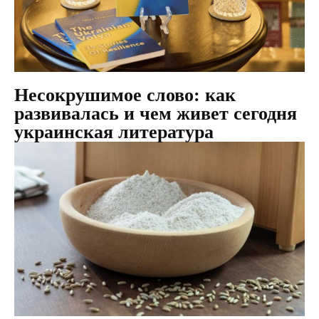
Несокрушимое слово: как
развивалась и чем живет сегодня
украинская литература