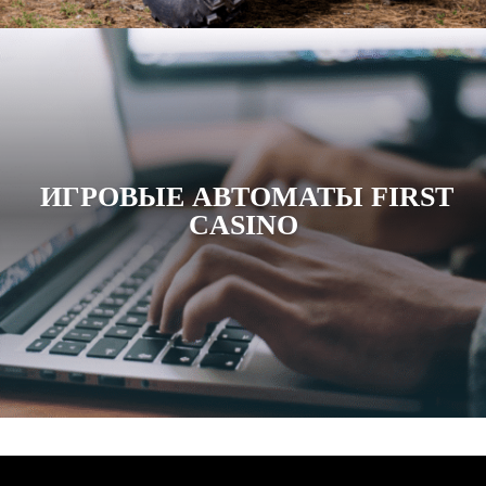
ИГРОВЫЕ АВТОМАТЫ FIRST
CASINO