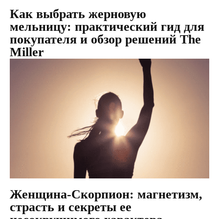
Как выбрать жерновую
мельницу: практический гид для
покупателя и обзор решений The
Miller
Женщина-Скорпион: магнетизм,
страсть и секреты ее