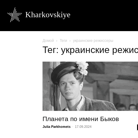
Kharkovskiye
Домой
Теги
украинские режиссеры
Тег: украинские режи
Планета по имени Быков
Julia Parkhomets
-
17.09.2024