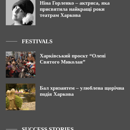
Ніна Горленко – актриса, яка
присвятила найкращі роки
театрам Харкова
FESTIVALS
Харківський проєкт “Олені
Святого Миколая”
Бал хризантем – улюблена щорічна
подія Харкова
SUCCESS STORIES