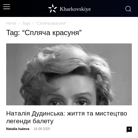
Kharkovskiye
Home
Tags
“Спляча красуня”
Tag: “Спляча красуня”
Наталія Дудинська: життя та мистецтво
легенди балету
Natalia Isaieva
-
16.09.2025
0