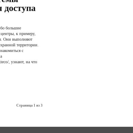
 доступа
ибо большие
центры, к примеру,
ы. Они выполняют
 охранной территории.
накомиться с
а
zkteco/, узнают, на что
Страница 1 из 3