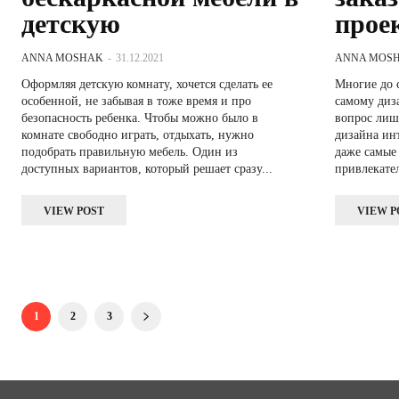
детскую
прое
ANNA MOSHAK
-
31.12.2021
ANNA MOS
Оформляя детскую комнату, хочется сделать ее
Многие до 
особенной, не забывая в тоже время и про
самому диз
безопасность ребенка. Чтобы можно было в
вопрос лишь
комнате свободно играть, отдыхать, нужно
дизайна интерьера х
подобрать правильную мебель. Один из
даже самые
доступных вариантов, который решает сразу...
привлекате
VIEW POST
VIEW P
1
2
3