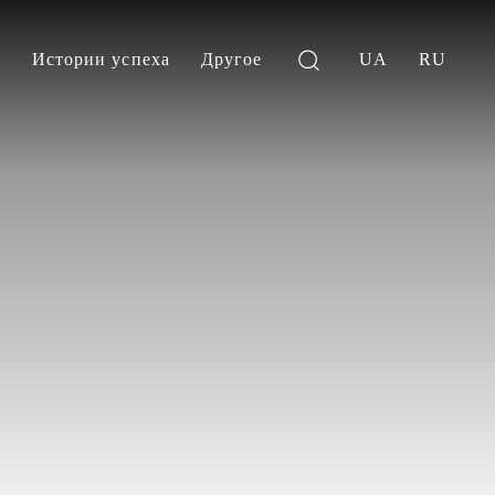
и
Истории успеха
Другое
UA
RU