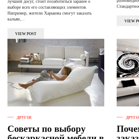
разновидно
лучший досуг, стоит позаботиться заранее о
Стандартное
выборе всех его составляющих элементов.
Например, жители Харькова смогут заказать
кальян,...
VIEW P
VIEW POST
ДРУГОЕ
ДРУГО
Советы по выбору
Поче
бескаркасной мебели в
заказ