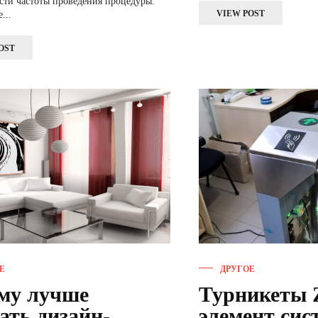
сти частоты проведения процедуры.
VIEW POST
...
OST
Е
ДРУГОЕ
му лучше
Турникеты 
ать дизайн-
элемент сис