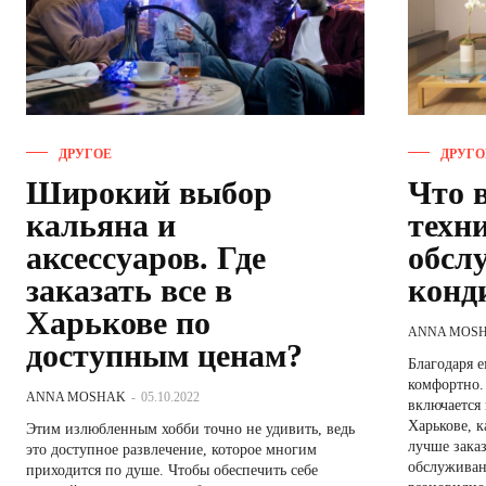
ДРУГОЕ
ДРУГО
Широкий выбор
Что 
кальяна и
техн
аксессуаров. Где
обсл
заказать все в
конд
Харькове по
ANNA MOS
доступным ценам?
Благодаря 
комфортно. 
ANNA MOSHAK
-
05.10.2022
включается
Харькове, к
Этим излюбленным хобби точно не удивить, ведь
лучше заказат
это доступное развлечение, которое многим
обслуживания ко
приходится по душе. Чтобы обеспечить себе