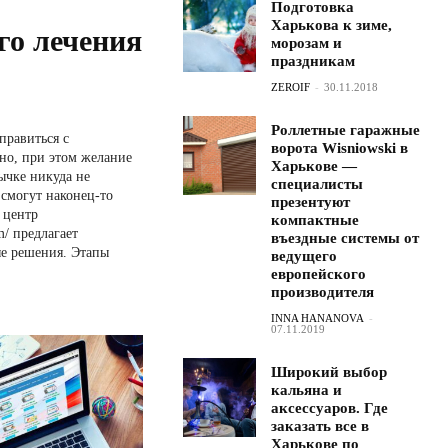
Подготовка
Харькова к зиме,
го лечения
морозам и
праздникам
ZEROIF
-
30.11.2018
Роллетные гаражные
правиться с
ворота Wisniowski в
но, при этом желание
Харькове —
ычке никуда не
специалисты
 смогут наконец-то
презентуют
 центр
компактные
m/ предлагает
въездные системы от
шения. Этапы
ведущего
европейского
производителя
INNA HANANOVA
-
07.11.2019
Широкий выбор
кальяна и
аксессуаров. Где
заказать все в
Харькове по