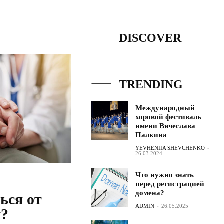
DISCOVER
TRENDING
Международный
хоровой фестиваль
имени Вячеслава
Палкина
YEVHENIIA SHEVCHENKO
-
26.03.2024
Что нужно знать
перед регистрацией
домена?
ься от
ADMIN
-
26.05.2025
и?