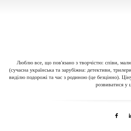
Anna 
Люблю все, що пов'язано з творчістю: співи, мал
(сучасна українська та зарубіжна: детективи, трилери
виділю подорожі та час з родиною (це безцінно). Ці
розвиватися у 