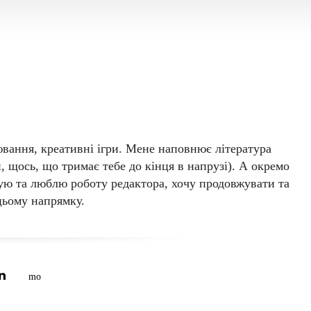
Moshak
ювання, креативні ігри. Мене наповнює література
, щось, що тримає тебе до кінця в напрузі). А окремо
ную та люблю роботу редактора, хочу продовжувати та
цьому напрямку.