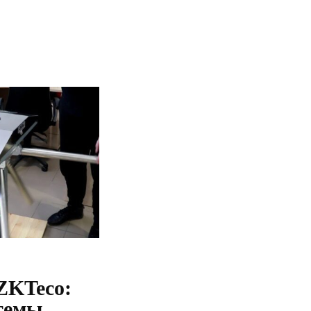
ZKTeco:
темы