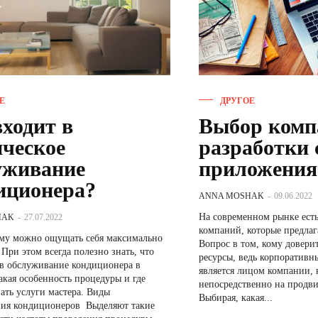
Е
ДРУГОЕ
входит в
Выбор комп
ическое
разработки 
уживание
приложения
иционера?
ANNA MOSHAK
-
09.06.2022
На современном рынке есть
HAK
-
27.07.2022
компаний, которые предлаг
ему можно ощущать себя максимально
Вопрос в том, кому доверит
При этом всегда полезно знать, что
ресурсы, ведь корпоративн
 в обслуживание кондиционера в
является лицом компании, 
акая особенность процедуры и где
непосредственно на продви
ь услуги мастера. Виды
Выбирая, какая...
ндиционеров Выделяют такие