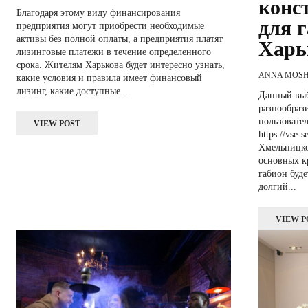
конс
Благодаря этому виду финансирования
для 
предприятия могут приобрести необходимые
активы без полной оплаты, а предприятия платят
Харь
лизинговые платежи в течение определенного
срока. Жителям Харькова будет интересно узнать,
ANNA MOS
какие условия и правила имеет финансовый
лизинг, какие доступные...
Данный выб
разнообраз
пользовате
VIEW POST
https://vse-
Хмельницко
основных к
габион буд
долгий...
VIEW P