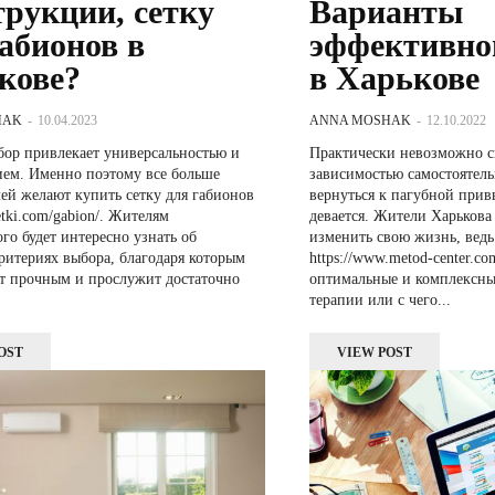
трукции, сетку
Варианты
габионов в
эффективно
кове?
в Харькове
HAK
-
10.04.2023
ANNA MOSHAK
-
12.10.2022
ор привлекает универсальностью и
Практически невозможно с
ием. Именно поэтому все больше
зависимостью самостоятель
лей желают купить сетку для габионов
вернуться к пагубной прив
setki.com/gabion/. Жителям
девается. Жители Харькова
го будет интересно узнать об
изменить свою жизнь, ведь
ритериях выбора, благодаря которым
https://www.metod-center.co
ет прочным и прослужит достаточно
оптимальные и комплексные ре
терапии или с чего...
OST
VIEW POST