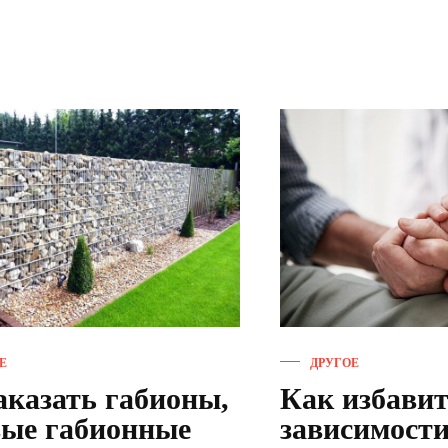
Е
ДРУГОЕ
аказать габионы,
Как избавит
вые габионные
зависимост