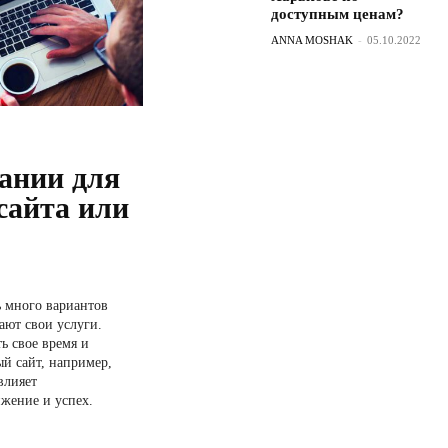
доступным ценам?
ANNA MOSHAK
-
05.10.2022
ании для
сайта или
 много вариантов
ают свои услуги.
ь свое время и
ый сайт, например,
влияет
жение и успех.