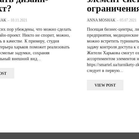
кт?
ограничения
HAK
-
10.11.2021
ANNA MOSHAK
-
05.07.2021
сих пор убеждены, что можно сделать
Посещая бизнес-центры, л
айн-проект. Никто не спорит, можно,
предприятия, медицинские 
 в качестве. К примеру, студия
можно встретить турникет
арьков поможет реализовать
задачу контроля доступа к
 смелые задумки, сохраняя
Жители Харькова смогут оз
льный внешний вид...
ассортиментом элементов н
https://smartel.ua/turnikety-
следует в первую...
OST
VIEW POST