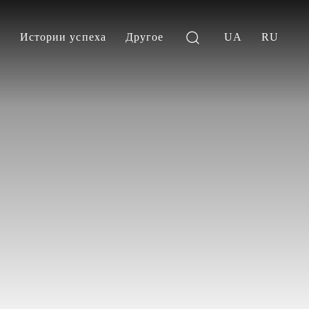
и
Истории успеха
Другое
UA
RU