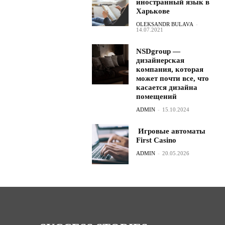
иностранный язык в
Харькове
OLEKSANDR BULAVA
-
14.07.2021
NSDgroup —
дизайнерская
компания, которая
может почти все, что
касается дизайна
помещений
ADMIN
-
15.10.2024
Игровые автоматы
First Casino
ADMIN
-
20.05.2026