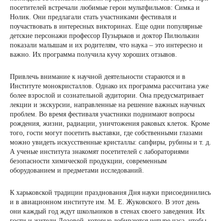
посетителей встречали любимые герои мультфильмов: Симка и
Нолик. Они предлагали стать участниками фестиваля и
поучаствовать в интересных викторинах. Еще одни популярные
детские персонажи профессор Пузырьков и доктор Пилюлькин
показали малышам и их родителям, что наука – это интересно и
важно. Их программа получила кучу хороших отзывов.
Привлечь внимание к научной деятельности стараются и в
Институте монокристаллов. Однако их программа рассчитана уже
более взрослой и сознательной аудитории. Она предусматривает
лекции и экскурсии, направленные на решение важных научных
проблем. Во время фестиваля участники поднимают вопросы
рождения, жизни, радиации, уничтожения раковых клеток. Кроме
того, гости могут посетить выставки, где собственными глазами
можно увидеть искусственные кристаллы: сапфиры, рубины и т. д.
А ученые института знакомят посетителей с лабораториями
безопасности химической продукции, современным
оборудованием и предметами исследований.
К харьковской традиции празднования Дня науки присоединились
и в авиационном институте им. М. Е. Жуковского. В этот день
они каждый год ждут школьников в стенах своего заведения. Их
гости и жители Лозовой, которые добираются четыре часа, чтобы