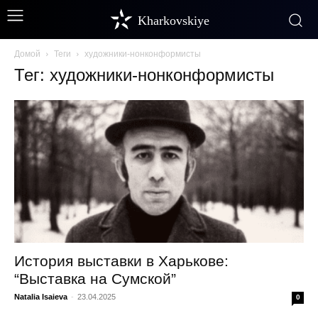
Kharkovskiye
Домой
Теги
художники-нонконформисты
Тег: художники-нонконформисты
История выставки в Харькове:
“Выставка на Сумской”
Natalia Isaieva
-
23.04.2025
0