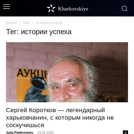
Kharkovskiye
Домой
Теги
истории успеха
Тег: истории успеха
Сергей Коротков — легендарный
харьковчанин, с которым никогда не
соскучишься
Julia Parkhomets
-
23.01.2025
0