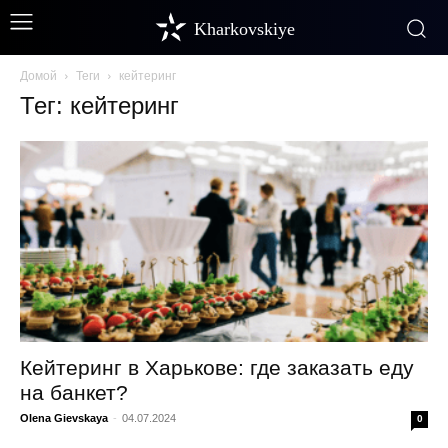
Kharkovskiye
Домой
Теги
кейтеринг
Тег: кейтеринг
Кейтеринг в Харькове: где заказать еду
на банкет?
Olena Gievskaya
-
04.07.2024
0