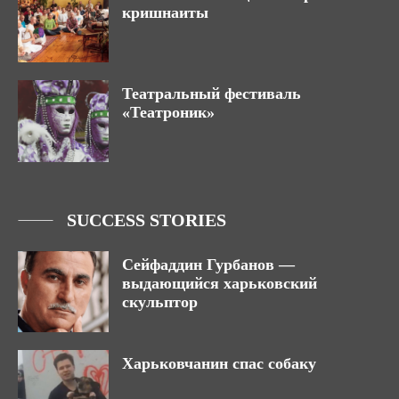
кришнаиты
Театральный фестиваль
«Театроник»
SUCCESS STORIES
Сейфаддин Гурбанов ―
выдающийся харьковский
скульптор
Харьковчанин спас собаку