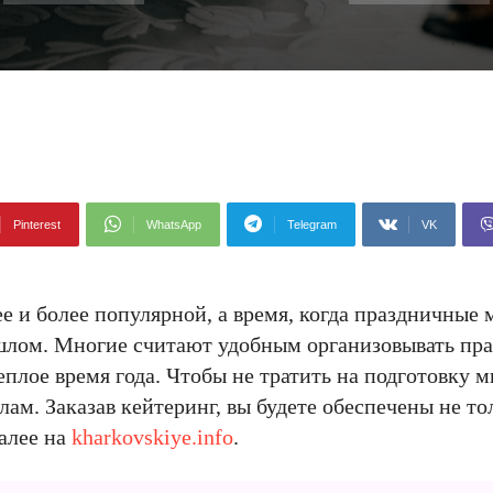
Pinterest
WhatsApp
Telegram
VK
ее и более популярной, а время, когда праздничные
ошлом. Многие считают удобным организовывать пра
еплое время года. Чтобы не тратить на подготовку м
ам. Заказав кейтеринг, вы будете обеспечены не т
алее на
kharkovskiye.info
.