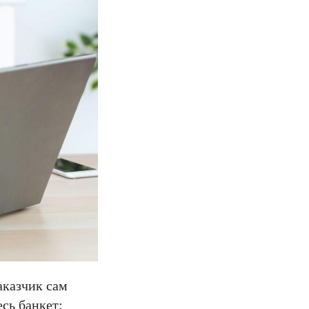
аказчик сам
сь банкет: