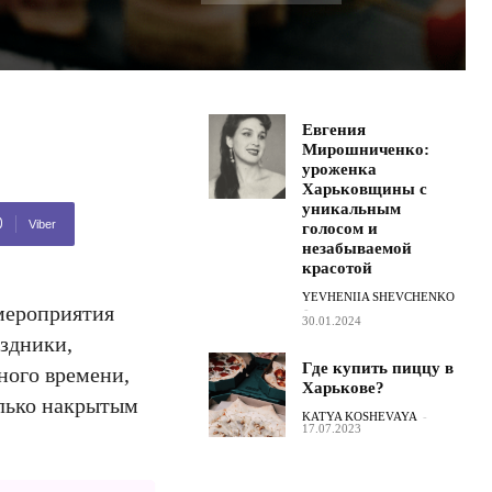
Евгения
Мирошниченко:
уроженка
Харьковщины с
уникальным
Viber
голосом и
незабываемой
красотой
YEVHENIIA SHEVCHENKO
 мероприятия
-
30.01.2024
здники,
Где купить пиццу в
ного времени,
Харькове?
олько накрытым
KATYA KOSHEVAYA
-
17.07.2023