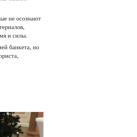
рые не осознают
териалов,
мя и силы.
ей банкета, но
ориста,