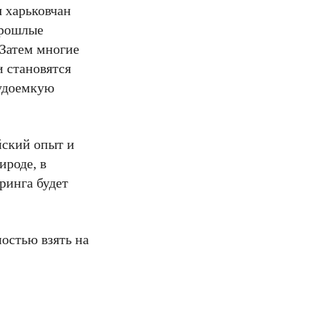
 харьковчан
прошлые
 Затем многие
и становятся
рудоемкую
йский опыт и
ироде, в
ринга будет
остью взять на