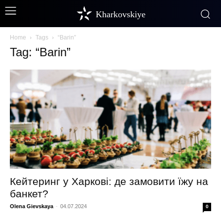
Kharkovskiye
Home
Tags
“Barin”
Tag: “Barin”
Кейтеринг у Харкові: де замовити їжу на
банкет?
Olena Gievskaya
-
04.07.2024
0