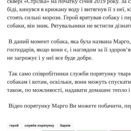
сквері «Стрілка» на початку січня 2019 року. За
біді, кинувся в крижану воду і витягнув її з неї,
стоять сильні морози. Герой врятував собаку і пе
собаки, він зник. Рятувальники не встигли дізнат
В даний момент собака, яка була названа Марго,
господарів, якщо вони є, і наглядом за її здоро
не загрожує і у неї все буде добре.
Так само співробітники служби порятунку тварин
собакам і котам, оскільки, вони можуть спускатис
також, по можливості, надавати домашнє тепло і 
Відео порятунку Марго Ви можете побачити, п
герой
служби порятунку
Харків