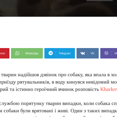
rest
WhatsApp
Telegram
VK
Vi
варин надійшов дзвінок про собаку, яка впала в хол
приїзду рятувальників, в воду кинувся невідомий мо
рий та істинно героїчний вчинок розповість
Kharkov
 службою порятунку тварин випадки, коли собака с
и собаки були врятовані і живі. Один з таких випадк