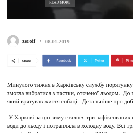
READ MORE
zeroif
08.01.2019
Facebook
Twitter
Pinte
Share
Минулого тижня в Харківську службу порятунку т
змогла вибратися з пастки, оточеної льодом. До 
який врятував життя собаці. Детальніше про доб
У Харкові за цю зиму сталося три зафіксованих
води до льоду і потрапляла в холодну воду. Всі тр