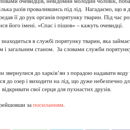
 словами очевидців, невідомий молодий чоловік, поб
 кілька разів провалившись під лід. Нагадаємо, що в 
редав її до рук органів порятунку тварин. Під час р
ися його імені. «Спас і пішов» – кажуть очевидці.
 знаходиться в службі порятунку тварин, яка займає
в’ям і загальним станом. За словами служби порятунк
 звернулися до харків’ян з порадою надавати воду
я до озер і виходити на лід, що дуже небезпечно для
відкривати свої серця для пухнастих друзів.
ерейшовши за
посиланням
.