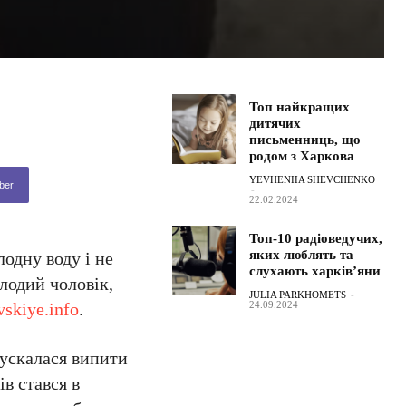
Топ найкращих
дитячих
письменниць, що
родом з Харкова
YEVHENIIA SHEVCHENKO
ber
-
22.02.2024
Топ-10 радіоведучих,
яких люблять та
одну воду і не
слухають харків’яни
лодий чоловік,
JULIA PARKHOMETS
-
skiye.info
.
24.09.2024
пускалася випити
ів стався в