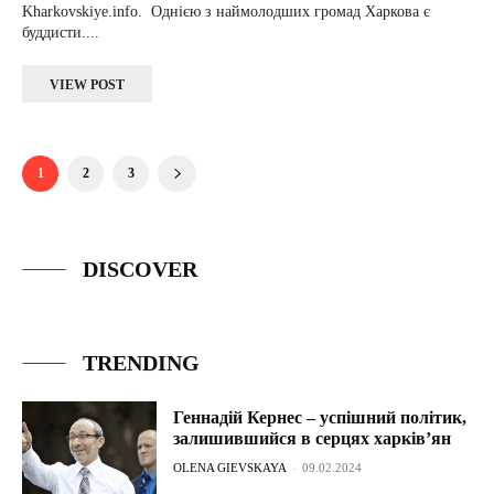
Kharkovskiye.info. Однією з наймолодших громад Харкова є
буддисти....
VIEW POST
1
2
3
DISCOVER
TRENDING
Геннадій Кернес – успішний політик,
залишившийся в серцях харків’ян
OLENA GIEVSKAYA
-
09.02.2024