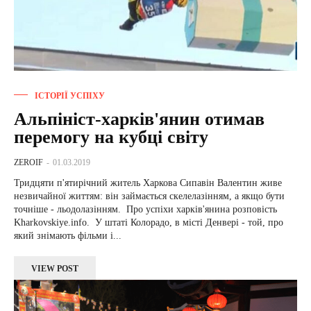
ІСТОРІЇ УСПІХУ
Альпініст-харків'янин отимав
перемогу на кубці світу
ZEROIF
-
01.03.2019
Тридцяти п'ятирічний житель Харкова Сипавін Валентин живе
незвичайної життям: він займається скелелазінням, а якщо бути
точніше - льодолазінням. Про успіхи харків'янина розповість
Kharkovskiye.info. У штаті Колорадо, в місті Денвері - той, про
який знімають фільми і...
VIEW POST