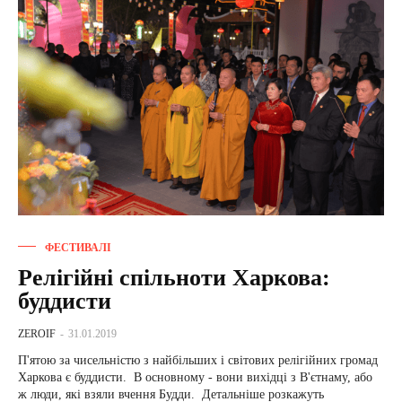
ФЕСТИВАЛІ
Релігійні спільноти Харкова:
буддисти
ZEROIF
-
31.01.2019
П'ятою за чисельністю з найбільших і світових релігійних громад
Харкова є буддисти. В основному - вони вихідці з В'єтнаму, або
ж люди, які взяли вчення Будди. Детальніше розкажуть