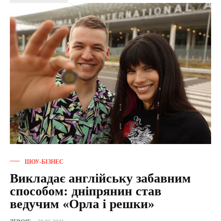
ШОУ-БІЗНЕС
Викладає англійську забавним
способом: дніпрянин став
ведучим «Орла і решки»