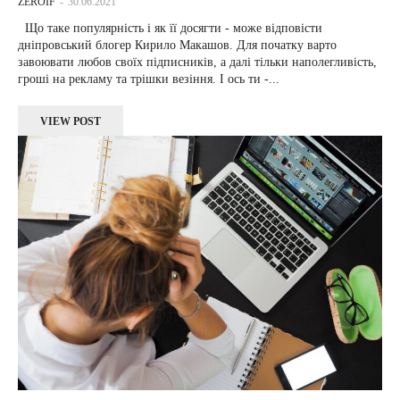
ZEROIF
-
30.06.2021
Що таке популярність і як її досягти - може відповісти
дніпровський блогер Кирило Макашов. Для початку варто
завоювати любов своїх підписників, а далі тільки наполегливість,
гроші на рекламу та трішки везіння. І ось ти -...
VIEW POST