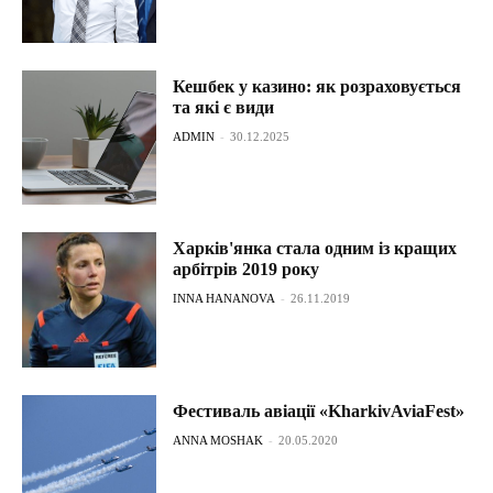
Кешбек у казино: як розраховується
та які є види
ADMIN
-
30.12.2025
Харків'янка стала одним із кращих
арбітрів 2019 року
INNA HANANOVA
-
26.11.2019
Фестиваль авіації «KharkivAviaFest»
ANNA MOSHAK
-
20.05.2020