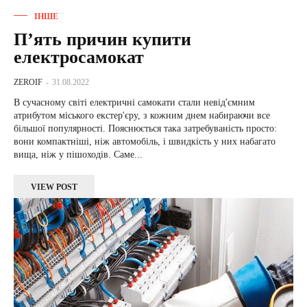
ІНШЕ
П’ять причин купити
електросамокат
ZEROIF
-
31.08.2022
В сучасному світі електричні самокати стали невід'ємним
атрибутом міського екстер'єру, з кожним днем ​​набираючи все
більшої популярності. Пояснюється така затребуваність просто:
вони компактніші, ніж автомобіль, і швидкість у них набагато
вища, ніж у пішоходів. Саме...
VIEW POST