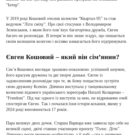
“Інтер”.
У 2019 році Кошовий очолив колектив “Квартал-95” та став
ведучим “Ліги сміху”. Про свої стосунки з Володимиром
Зеленським, з яким його пов’язує багаторічна дружба, Євген
багато не розповідає. В інтерв’ю він лише згадує, що пишається
своїм колишнім колегою і всіляко намагається його підтримувати.
Євген Кошовий – який він сім’янин?
Сім’я Кошових виглядає зразково-показовою: успішний шоумен,
його красуня дружина та дві творчі доньки. Євген із
задоволенням розповідає про те, як йому пощастило зустріти
свою дружину Ксенію. Дівчина виступала у танцювальному
колективі відомого українського хореографа Наталії Коляденко –
“Freedom”. Під час одного із виступів за нею, не відриваючи очей
спостерігав Євген. Так і почалася їхня історія кохання, якому у
2024 році виповнюється 17 років.
Пара виховує двох дочок. Старша Варвара вже заявила про себе на
великій сцені, двічі ставши учасницею проєкту “Голос. Діти”.
Дівчинка росте творчою особистістю, а її хобі – гра у дитячому