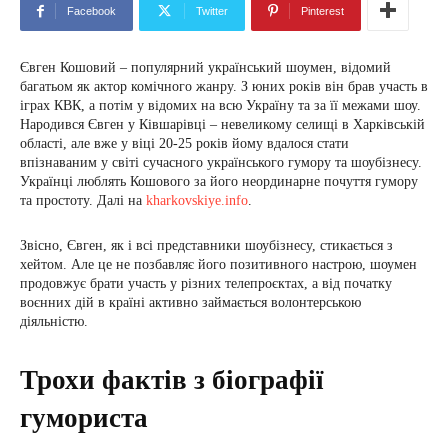
Facebook
Twitter
Pinterest
Євген Кошовий – популярний український шоумен, відомий
багатьом як актор комічного жанру. З юних років він брав участь в
іграх КВК, а потім у відомих на всю Україну та за її межами шоу.
Народився Євген у Ківшарівці – невеликому селищі в Харківській
області, але вже у віці 20-25 років йому вдалося стати
впізнаваним у світі сучасного українського гумору та шоубізнесу.
Українці люблять Кошового за його неординарне почуття гумору
та простоту. Далі на
kharkovskiye.info
.
Звісно, ​​Євген, як і всі представники шоубізнесу, стикається з
хейтом. Але це не позбавляє його позитивного настрою, шоумен
продовжує брати участь у різних телепроєктах, а від початку
воєнних дій в країні активно займається волонтерською
діяльністю.
Трохи фактів з біографії
гумориста