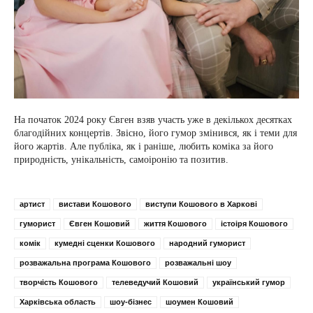
На початок 2024 року Євген взяв участь уже в декількох десятках
благодійних концертів. Звісно, ​​його гумор змінився, як і теми для
його жартів. Але публіка, як і раніше, любить коміка за його
природність, унікальність, самоіронію та позитив.
артист
вистави Кошового
виступи Кошового в Харкові
гуморист
Євген Кошовий
життя Кошового
істоіря Кошового
комік
кумедні сценки Кошового
народний гуморист
розважальна програма Кошового
розважальні шоу
творчість Кошового
телеведучий Кошовий
український гумор
Харківська область
шоу-бізнес
шоумен Кошовий