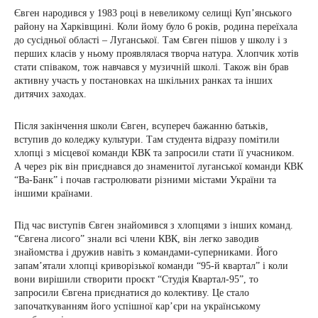
Євген народився у 1983 році в невеликому селищі Куп’янського
району на Харківщині. Коли йому було 6 років, родина переїхала
до сусідньої області – Луганської. Там Євген пішов у школу і з
перших класів у ньому проявлялася творча натура. Хлопчик хотів
стати співаком, тож навчався у музичній школі. Також він брав
активну участь у постановках на шкільних ранках та інших
дитячих заходах.
Після закінчення школи Євген, всупереч бажанню батьків,
вступив до коледжу культури. Там студента відразу помітили
хлопці з місцевої команди КВК та запросили стати її учасником.
А через рік він приєднався до знаменитої луганської команди КВК
“Ва-Банк” і почав гастролювати різними містами України та
іншими країнами.
Під час виступів Євген знайомився з хлопцями з інших команд.
“Євгена лисого” знали всі члени КВК, він легко заводив
знайомства і дружив навіть з командами-суперниками. Його
запам’ятали хлопці криворізької команди “95-й квартал” і коли
вони вирішили створити проєкт “Студія Квартал-95”, то
запросили Євгена приєднатися до колективу. Це стало
започаткуванням його успішної кар’єри на українському