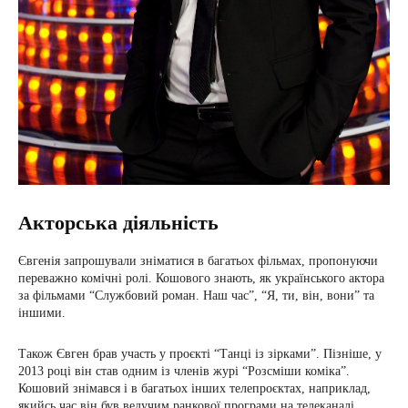
Акторська діяльність
Євгенія запрошували зніматися в багатьох фільмах, пропонуючи
переважно комічні ролі. Кошового знають, як українського актора
за фільмами “Службовий роман. Наш час”, “Я, ти, він, вони” та
іншими.
Також Євген брав участь у проєкті “Танці із зірками”. Пізніше, у
2013 році він став одним із членів журі “Розсміши коміка”.
Кошовий знімався і в багатьох інших телепроєктах, наприклад,
якийсь час він був ведучим ранкової програми на телеканалі