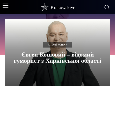
Krakowskiye
ІСТОРІЇ УСПІХУ
Євген Кошовий – відомий
гуморист з Харківської області