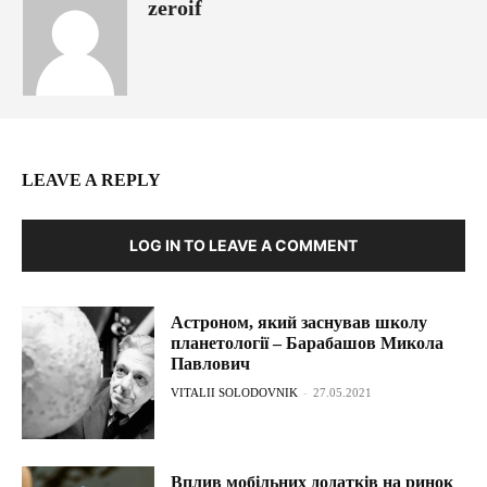
zeroif
LEAVE A REPLY
LOG IN TO LEAVE A COMMENT
Астроном, який заснував школу
планетології – Барабашов Микола
Павлович
VITALII SOLODOVNIK
-
27.05.2021
Вплив мобільних додатків на ринок