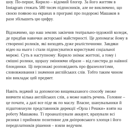
шоу. По-перше, Кирило – відомий блогер. За його життям в
Instagram стежать 580 тисяч підписників, але не виключено, що
своєю появою на екранах в програмі про подорожі Машаков в
рази збільшить цю цифру.
Відзначимо, що наш землях закінчив театрально-художній коледж,
де придбав навички акторської майстерності. Це допомагає йому в
створенні роликів, які виходять дуже реалістичними. Завдяки
відео на нього і стали підписуватися користувачі соціальної
мережі. Суть в наступному: Кирило знімає життєві, а тому і
смішні ролики, щоразу змінюючи образи – від ганстера до наївної
блондинки. Ці персонажі розповідають про фразеологізми,
слововживання і значення англійських слів. Тобто таким чином
він викладає цей предмет.
Навіть ледачий за допомогою вищевказаного способу зможе
вивчити кілька англійських слів, а може навіть речень. Головне –
це почати, а далі все піде як по маслу. Власне, шанувальники й
підштовхнули представників дирекції «Орла і Решки» взяти на
роботу Машакова. Ті проаналізували аккаунт, врахували всі
ризики і прийняли позитивне для дніпровського хлопця і його
передплатників рішення – взяли ведучим.