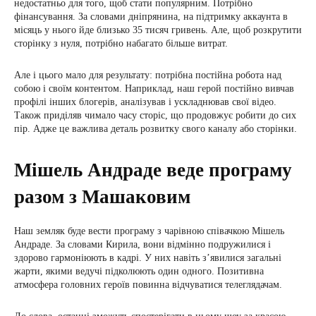
недостатньо для того, щоб стати популярним. Потрібно
фінансування. За словами дніпрянина, на підтримку аккаунта в
місяць у нього йде близько 35 тисяч гривень. Але, щоб розкрутити
сторінку з нуля, потрібно набагато більше витрат.
Але і цього мало для результату: потрібна постійна робота над
собою і своїм контентом. Наприклад, наш герой постійно вивчав
профілі інших блогерів, аналізував і ускладнював свої відео.
Також приділяв чимало часу сторіс, що продовжує робити до сих
пір. Адже це важлива деталь розвитку свого каналу або сторінки.
Мішель Андраде веде програму
разом з Машаковим
Наш земляк буде вести програму з чарівною співачкою Мішель
Андраде. За словами Кирила, вони відмінно подружилися і
здорово гармоніюють в кадрі. У них навіть з’явилися загальні
жарти, якими ведучі підколюють один одного. Позитивна
атмосфера головних героїв повинна відчуватися телеглядачам.