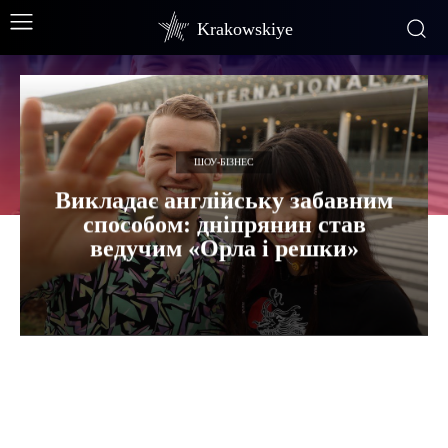
Krakowskiye
ШОУ-БІЗНЕС
Викладає англійську забавним
способом: дніпрянин став
ведучим «Орла і решки»