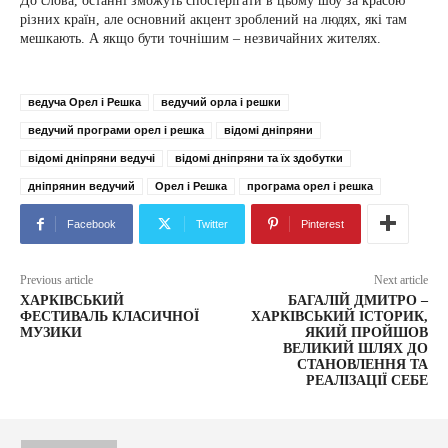
До слова, останні зможуть спостерігати в цьому шоу за красою
різних країн, але основний акцент зроблений на людях, які там
мешкають. А якщо бути точнішим – незвичайних жителях.
ведуча Орел і Решка
ведучий орла і решки
ведучий програми орел і решка
відомі дніпряни
відомі дніпряни ведучі
відомі дніпряни та їх здобутки
дніпрянин ведучий
Орел і Решка
програма орел і решка
Facebook
Twitter
Pinterest
Previous article
Next article
ХАРКІВСЬКИЙ
БАГАЛІЙ ДМИТРО –
ФЕСТИВАЛЬ КЛАСИЧНОЇ
ХАРКІВСЬКИЙ ІСТОРИК,
МУЗИКИ
ЯКИЙ ПРОЙШОВ
ВЕЛИКИЙ ШЛЯХ ДО
СТАНОВЛЕННЯ ТА
РЕАЛІЗАЦІЇ СЕБЕ