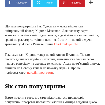
Facebook
Twitter
Pinterest
Що таке популярність і як її досягти – може відповісти
дніпровський блогер Кирило Макашов. Для початку варто
завоювати любов своїх підписників, а далі тільки наполегливість,
гроші на рекламу та трішки везіння. І ось ти – новий ведучий
тревел-шоу «Орел і Решка», пише
kharkovskiye.info
.
Так, саме так! Кирило тепер новий Антон Птушкін. Ті, хто
любить дивитися подібний контент, напевно вже бачили героя
нашого матеріалу на екранах телевізора. Адже прем’єрний випуск
вийшов на Новому каналі на початку червня. Про це
повідомляється
на сайті програми
.
Як став популярним
Варто почати з того, що саме підштовхнуло продюсерів
популярної програми поставити хлопця з Дніпра ведучим цього