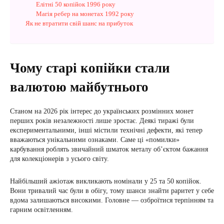
Елітні 50 копійок 1996 року
Магія ребер на монетах 1992 року
Як не втратити свій шанс на прибуток
Чому старі копійки стали
валютою майбутнього
Станом на 2026 рік інтерес до українських розмінних монет
перших років незалежності лише зростає. Деякі тиражі були
експериментальними, інші містили технічні дефекти, які тепер
вважаються унікальними ознаками. Саме ці «помилки»
карбування роблять звичайний шматок металу об’єктом бажання
для колекціонерів з усього світу.
Найбільший ажіотаж викликають номінали у 25 та 50 копійок.
Вони тривалий час були в обігу, тому шанси знайти раритет у себе
вдома залишаються високими. Головне — озброїтися терпінням та
гарним освітленням.