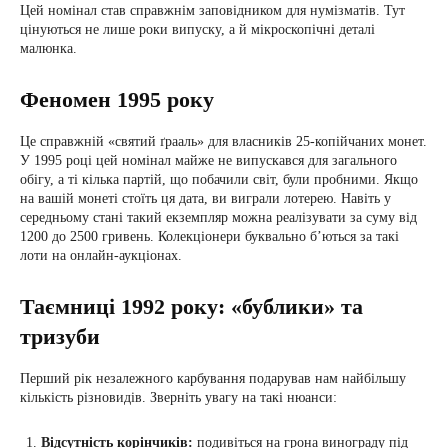
Цей номінал став справжнім заповідником для нумізматів. Тут
цінуються не лише роки випуску, а й мікроскопічні деталі
малюнка.
Феномен 1995 року
Це справжній «святий ґрааль» для власників 25-копійчаних монет.
У 1995 році цей номінал майже не випускався для загального
обігу, а ті кілька партій, що побачили світ, були пробними. Якщо
на вашій монеті стоїть ця дата, ви виграли лотерею. Навіть у
середньому стані такий екземпляр можна реалізувати за суму від
1200 до 2500 гривень. Колекціонери буквально б’ються за такі
лоти на онлайн-аукціонах.
Таємниці 1992 року: «бублики» та
тризуби
Перший рік незалежного карбування подарував нам найбільшу
кількість різновидів. Зверніть увагу на такі нюанси:
Відсутність корінчиків:
подивіться на грона винограду під