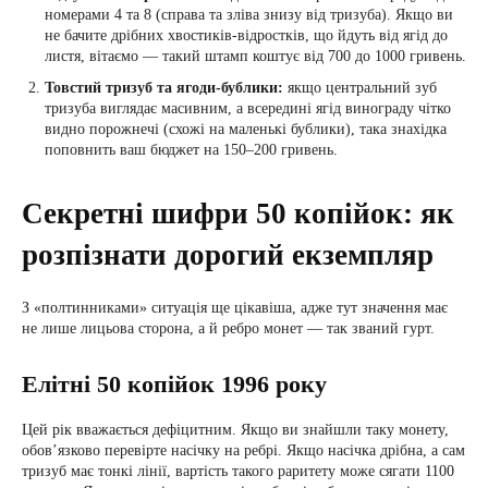
номерами 4 та 8 (справа та зліва знизу від тризуба). Якщо ви
не бачите дрібних хвостиків-відростків, що йдуть від ягід до
листя, вітаємо — такий штамп коштує від 700 до 1000 гривень.
Товстий тризуб та ягоди-бублики:
якщо центральний зуб
тризуба виглядає масивним, а всередині ягід винограду чітко
видно порожнечі (схожі на маленькі бублики), така знахідка
поповнить ваш бюджет на 150–200 гривень.
Секретні шифри 50 копійок: як
розпізнати дорогий екземпляр
З «полтинниками» ситуація ще цікавіша, адже тут значення має
не лише лицьова сторона, а й ребро монет — так званий гурт.
Елітні 50 копійок 1996 року
Цей рік вважається дефіцитним. Якщо ви знайшли таку монету,
обов’язково перевірте насічку на ребрі. Якщо насічка дрібна, а сам
тризуб має тонкі лінії, вартість такого раритету може сягати 1100