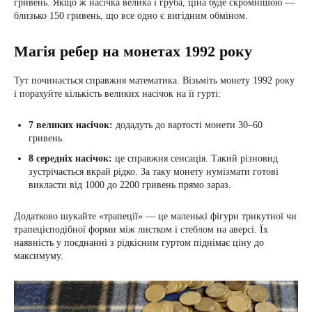
гривень. Якщо ж насічка велика і груба, ціна буде скромнішою —
близько 150 гривень, що все одно є вигідним обміном.
Магія ребер на монетах 1992 року
Тут починається справжня математика. Візьміть монету 1992 року
і порахуйте кількість великих насічок на її гурті:
7 великих насічок:
додадуть до вартості монети 30–60
гривень.
8 середніх насічок:
це справжня сенсація. Такий різновид
зустрічається вкрай рідко. За таку монету нумізмати готові
викласти від 1000 до 2200 гривень прямо зараз.
Додатково шукайте «трапеції» — це маленькі фігури трикутної чи
трапецієподібної форми між листком і стеблом на аверсі. Їх
наявність у поєднанні з рідкісним гуртом піднімає ціну до
максимуму.