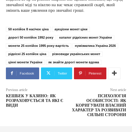
звичайної міді та нікелю на вас чекає справжній скарб, який
змінить ваше уявлення про звичайні гроші.
50 копійок 8 насічок ціна
аукціони монет ціни
дорогі 50 копійок 1992 року
каталог рідкісних монет України
монети 25 копійок 1995 року вартість
нумізматика Україна 2026
рідкісні 25 копійок ціна
різновиди українських монет
цінні монети України
як знайти дорогі монети вдома
Facebook
Twitter
Pinterest
Previous article
Next article
КЕШБЕК У КАЗИНО: ЯК
ПСИХОЛОГІЯ
РОЗРАХОВУЄТЬСЯ ТА ЯКІ Є
ОСОБИСТОСТІ: ЯК
ВИДИ
КОРИГУВАТИ ВЛАСНИЙ
ХАРАКТЕР ТА РОЗВИВАТИ
СИЛЬНІ СТОРОНИ