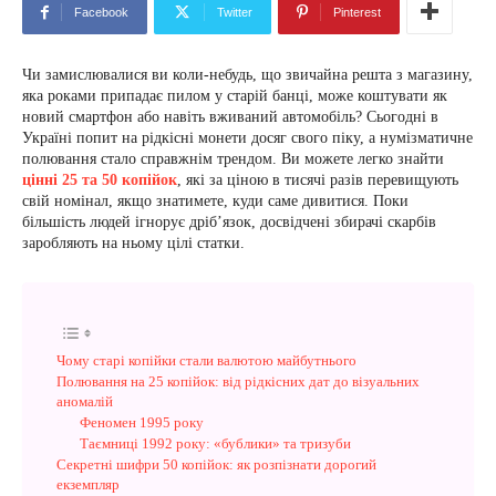
Facebook
Twitter
Pinterest
Чи замислювалися ви коли-небудь, що звичайна решта з магазину,
яка роками припадає пилом у старій банці, може коштувати як
новий смартфон або навіть вживаний автомобіль? Сьогодні в
Україні попит на рідкісні монети досяг свого піку, а нумізматичне
полювання стало справжнім трендом. Ви можете легко знайти
цінні 25 та 50 копійок
, які за ціною в тисячі разів перевищують
свій номінал, якщо знатимете, куди саме дивитися. Поки
більшість людей ігнорує дріб’язок, досвідчені збирачі скарбів
заробляють на ньому цілі статки.
Чому старі копійки стали валютою майбутнього
Полювання на 25 копійок: від рідкісних дат до візуальних
аномалій
Феномен 1995 року
Таємниці 1992 року: «бублики» та тризуби
Секретні шифри 50 копійок: як розпізнати дорогий
екземпляр