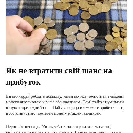
Як не втратити свій шанс на
прибуток
Багато людей роблять помилку, намагаючись почистити знайдені
монети агресивною хімією або наждаком. Пам’ятайте: нумізмати
цінують природний стан. Найкраще, що ви можете зробити — це
просто акуратно протерти монету м’якою тканиною.
Перш ніж нести дріб’язок у банк чи витрачати в магазині,
виділіть вечір на ревізію скарбничок. Цілком можливо, що серед