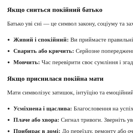
Якщо сниться покійний батько
Батько уві сні — це символ закону, соціуму та за
Живий і спокійний:
Ви приймаєте правильні 
Сварить або кричить:
Серйозне попередження
Мовчить:
Час перевірити своє сумління і згад
Якщо приснилася покійна мати
Мати символізує затишок, інтуїцію та емоційний
Усміхнена і щаслива:
Благословення на успіх
Плаче або хвора:
Сигнал тривоги. Зверніть ува
Прибирає в домі:
До переїзду, ремонту або о