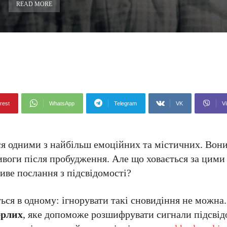
READ MORE
rest
WhatsApp
Telegram
VK
Vi
ься одними з найбільш емоційних та містичних. Вон
 тривоги після пробудження. Але що ховається за цим
ливе послання з підсвідомості?
ься в одному: ігнорувати такі сновидіння не можна.
ерлих
, яке допоможе розшифрувати сигнали підсвід