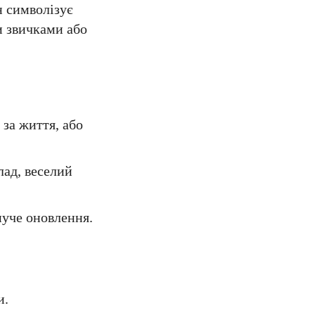
н символізує
и звичками або
 за життя, або
ад, веселий
нуче оновлення.
и.