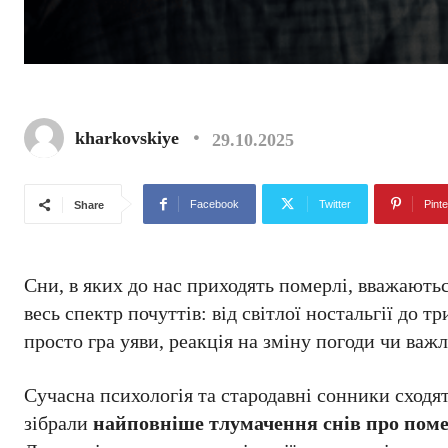
kharkovskiye
29.10.2025
Facebook
Twitter
Pinte
Share
Сни, в яких до нас приходять померлі, вважают
весь спектр почуттів: від світлої ностальгії до
просто гра уяви, реакція на зміну погоди чи важ
Сучасна психологія та стародавні сонники сходят
зібрали
найповніше тлумачення снів про пом