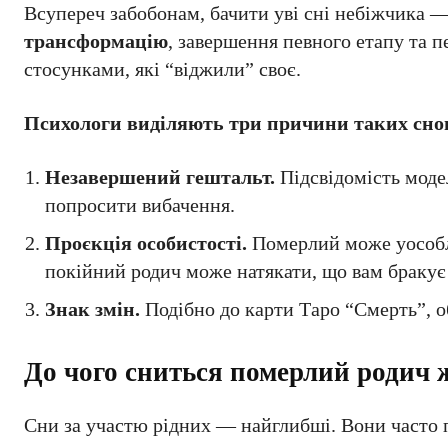
Всупереч забобонам, бачити уві сні небіжчика —
трансформацію
, завершення певного етапу та 
стосунками, які “віджили” своє.
Психологи виділяють три причини таких сно
Незавершений гештальт.
Підсвідомість модел
попросити вибачення.
Проєкція особистості.
Померлий може уособлю
покійний родич може натякати, що вам бракує 
Знак змін.
Подібно до карти Таро “Смерть”, о
До чого сниться померлий родич 
Сни за участю рідних — найглибші. Вони часто 