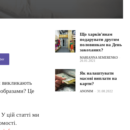
Що харків'янам
подарувати другим
половинкам на День
закоханих?
MARIANNA SEMERENKO
-
ber
26.01.2021
Як налаштувати
масові виплати на
и викликають
карти?
и образами? Це
ANONIM
-
31.08.2022
 У цій статті ми
омості.