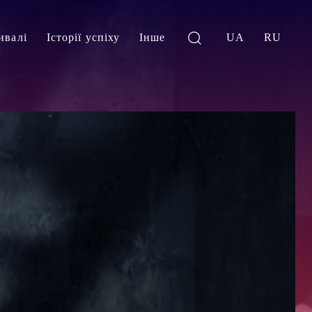
ивалі
Історії успіху
Інше
UA
RU