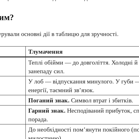
ним?
ували основні дії в таблицю для зручності.
Тлумачення
Теплі обійми — до довголіття. Холодні й
занепаду сил.
У лоб — відпускання минулого. У губи 
енергії, таємний зв’язок.
Поганий знак.
Символ втрат і збитків.
Гарний знак.
Несподіваний прибуток, сп
порада.
До необхідності пом’янути покійного (п
милостиню).