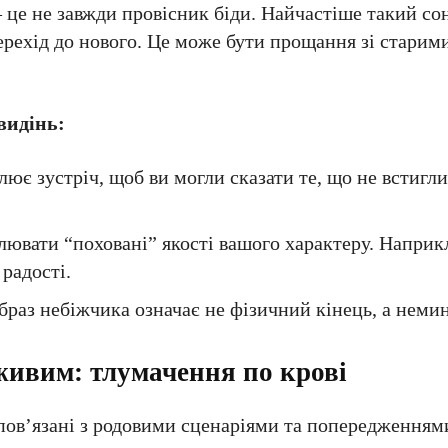
 це не завжди провісник біди. Найчастіше такий со
перехід до нового. Це може бути прощання зі старим
видінь:
ює зустріч, щоб ви могли сказати те, що не встигли
вати “поховані” якості вашого характеру. Наприкл
радості.
браз небіжчика означає не фізичний кінець, а неми
живим: тлумачення по крові
пов’язані з родовими сценаріями та попередженням