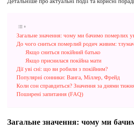
Детальніше про актуальні події та корисні порад
Загальне значення: чому ми бачимо померлих ув
До чого сниться померлий родич живим: тлумач
Якщо сниться покійний батько
Якщо приснилася покійна мати
Дії уві сні: що ви робили з покійним?
Популярні сонники: Ванга, Міллер, Фрейд
Коли сон справдиться? Значення за днями тижн
Поширені запитання (FAQ)
Загальне значення: чому ми бачим