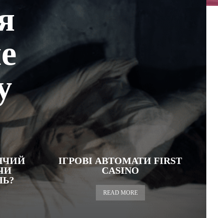
я
е
у
ЯЧИЙ
ІГРОВІ АВТОМАТИ FIRST
ЧИ
CASINO
ЛЬ?
READ MORE