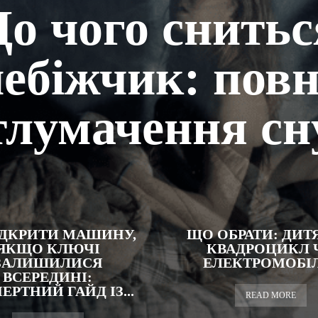
До чого снитьс
небіжчик: повн
тлумачення сн
ІДКРИТИ МАШИНУ,
ЩО ОБРАТИ: ДИТ
ЯКЩО КЛЮЧІ
КВАДРОЦИКЛ 
ЗАЛИШИЛИСЯ
ЕЛЕКТРОМОБІ
ВСЕРЕДИНІ:
ЕРТНИЙ ГАЙД ІЗ...
READ MORE