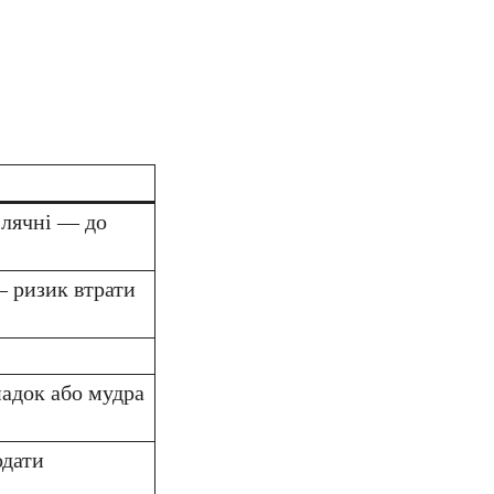
 лячні — до
— ризик втрати
адок або мудра
одати