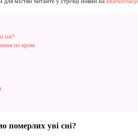
и для містян читайте у стрічці новин на
kharkovskiy
і сні?
ення по крові
я
о померлих уві сні?