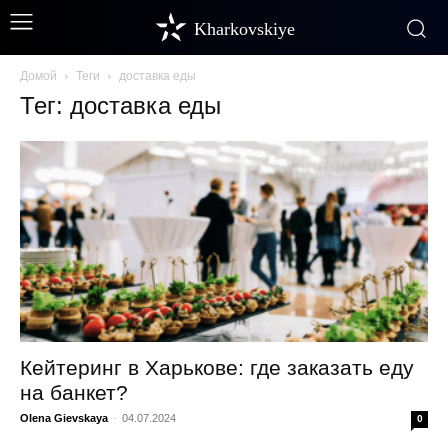
Kharkovskiye
Домой
Теги
доставка еды
Тег: доставка еды
Кейтеринг в Харькове: где заказать еду
на банкет?
Olena Gievskaya
-
04.07.2024
0