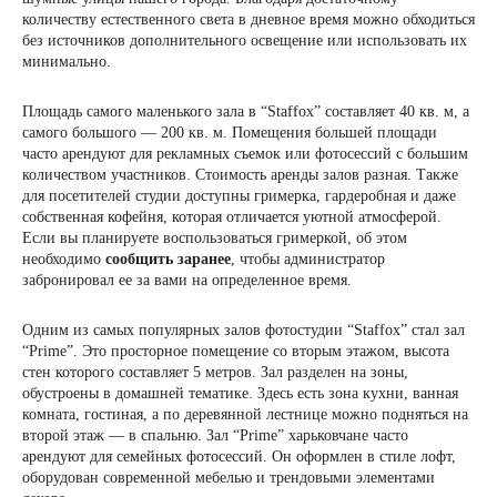
количеству естественного света в дневное время можно обходиться
без источников дополнительного освещение или использовать их
минимально.
Площадь самого маленького зала в “Staffox” составляет 40 кв. м, а
самого большого — 200 кв. м. Помещения большей площади
часто арендуют для рекламных съемок или фотосессий с большим
количеством участников. Стоимость аренды залов разная. Также
для посетителей студии доступны гримерка, гардеробная и даже
собственная кофейня, которая отличается уютной атмосферой.
Если вы планируете воспользоваться гримеркой, об этом
необходимо
сообщить заранее
, чтобы администратор
забронировал ее за вами на определенное время.
Одним из самых популярных залов фотостудии “Staffox” стал зал
“Prime”. Это просторное помещение со вторым этажом, высота
стен которого составляет 5 метров. Зал разделен на зоны,
обустроены в домашней тематике. Здесь есть зона кухни, ванная
комната, гостиная, а по деревянной лестнице можно подняться на
второй этаж — в спальню. Зал “Prime” харьковчане часто
арендуют для семейных фотосессий. Он оформлен в стиле лофт,
оборудован современной мебелью и трендовыми элементами