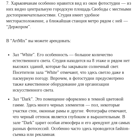
7. Харьковчанам особенно нравится вид из окон фотостудии — из
них видно центральную городскую площадь Свободы с местными
достопримечательностями. Студия имеет удобное
месторасположение, а ближайшая станция метро рядом с ней —
“Держпром”.
В “ArtMix” вы можете арендовать:
Зал “White”. Его особенность — большое количество
естественного света. Студия находится на 8 этаже и рядом нет
высоких зданий, которые бы закрывали солнечный свет.
Посетители зала “White” отмечают, что здесь светло даже в
пасмурную погоду. Впрочем, в фотостудии предусмотрено
также качественное оборудование для организации
искусственного света.
Зал “Dark”. Это помещение оформлено в темной цветовой
гамме. Здесь много черных элементов — пол, некоторые
участки стен, оконные рамы и другие. Фотографы отмечают,
что черный оттенок является глубоким и выразительным. В
зале “Dark” царит особая атмосфера и его арендуют для самых
разных фотосессий. Особенно часто здесь проводится fashion-
съемка или рекламная.