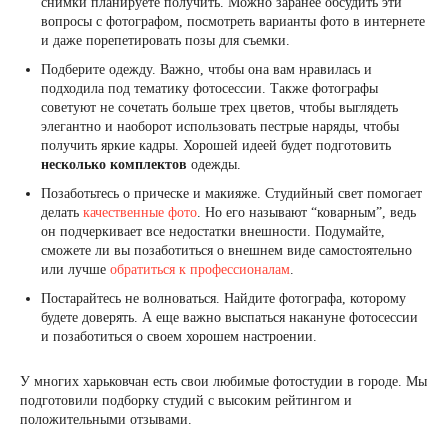
снимки планируете получить. Можно заранее обсудить эти
вопросы с фотографом, посмотреть варианты фото в интернете
и даже порепетировать позы для съемки.
Подберите одежду. Важно, чтобы она вам нравилась и
подходила под тематику фотосессии. Также фотографы
советуют не сочетать больше трех цветов, чтобы выглядеть
элегантно и наоборот использовать пестрые наряды, чтобы
получить яркие кадры. Хорошей идеей будет подготовить
несколько комплектов
одежды.
Позаботьтесь о прическе и макияже. Студийный свет помогает
делать
качественные фото
. Но его называют “коварным”, ведь
он подчеркивает все недостатки внешности. Подумайте,
сможете ли вы позаботиться о внешнем виде самостоятельно
или лучше
обратиться к профессионалам
.
Постарайтесь не волноваться. Найдите фотографа, которому
будете доверять. А еще важно выспаться накануне фотосессии
и позаботиться о своем хорошем настроении.
У многих харьковчан есть свои любимые фотостудии в городе. Мы
подготовили подборку студий с высоким рейтингом и
положительными отзывами.