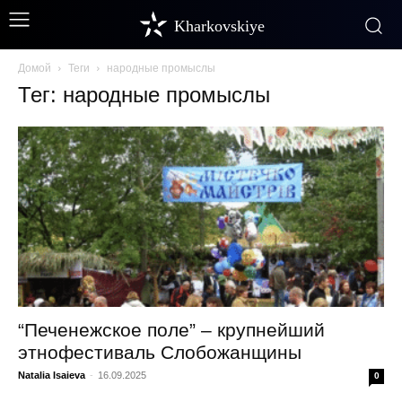
Kharkovskiye
Домой
Теги
народные промыслы
Тег: народные промыслы
“Печенежское поле” – крупнейший
этнофестиваль Слобожанщины
Natalia Isaieva
-
16.09.2025
0