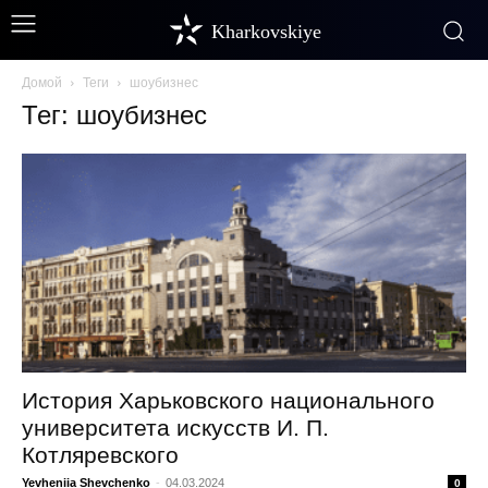
Kharkovskiye
Домой
Теги
шоубизнес
Тег: шоубизнес
История Харьковского национального
университета искусств И. П.
Котляревского
Yevheniia Shevchenko
-
04.03.2024
0