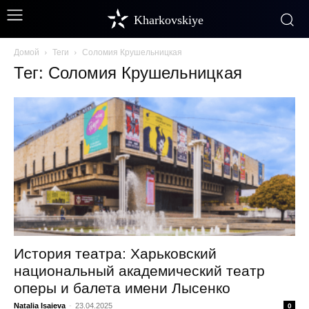
Kharkovskiye
Домой
Теги
Соломия Крушельницкая
Тег: Соломия Крушельницкая
История театра: Харьковский
национальный академический театр
оперы и балета имени Лысенко
Natalia Isaieva
-
23.04.2025
0