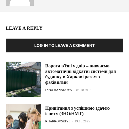
LEAVE A REPLY
LOG IN TO LEAVE A COMMENT
Ворота в'їзні у двір – вивчаємо
автоматичні відкатні системи для
будинку в Харкові разом з
фахівцями
INNA HANANOVA
-
08.10.2019
Привітання з успішною здачею
іспиту (ЗНО/НМТ)
KHARKOVSKIYE
-
19.06.2025