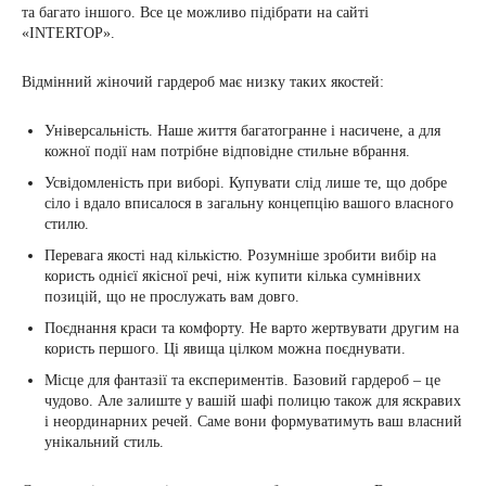
та багато іншого. Все це можливо підібрати на сайті
«INTERTOP».
Відмінний жіночий гардероб має низку таких якостей:
Універсальність. Наше життя багатогранне і насичене, а для
кожної події нам потрібне відповідне стильне вбрання.
Усвідомленість при виборі. Купувати слід лише те, що добре
сіло і вдало вписалося в загальну концепцію вашого власного
стилю.
Перевага якості над кількістю. Розумніше зробити вибір на
користь однієї якісної речі, ніж купити кілька сумнівних
позицій, що не прослужать вам довго.
Поєднання краси та комфорту. Не варто жертвувати другим на
користь першого. Ці явища цілком можна поєднувати.
Місце для фантазії та експериментів. Базовий гардероб – це
чудово. Але залиште у вашій шафі полицю також для яскравих
і неординарних речей. Саме вони формуватимуть ваш власний
унікальний стиль.