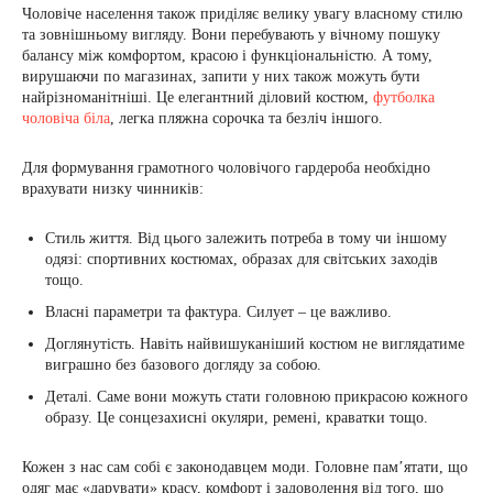
Чоловіче населення також приділяє велику увагу власному стилю
та зовнішньому вигляду. Вони перебувають у вічному пошуку
балансу між комфортом, красою і функціональністю. А тому,
вирушаючи по магазинах, запити у них також можуть бути
найрізноманітніші. Це елегантний діловий костюм,
футболка
чоловіча біла
, легка пляжна сорочка та безліч іншого.
Для формування грамотного чоловічого гардероба необхідно
врахувати низку чинників:
Стиль життя. Від цього залежить потреба в тому чи іншому
одязі: спортивних костюмах, образах для світських заходів
тощо.
Власні параметри та фактура. Силует – це важливо.
Доглянутість. Навіть найвишуканіший костюм не виглядатиме
виграшно без базового догляду за собою.
Деталі. Саме вони можуть стати головною прикрасою кожного
образу. Це сонцезахисні окуляри, ремені, краватки тощо.
Кожен з нас сам собі є законодавцем моди. Головне пам’ятати, що
одяг має «дарувати» красу, комфорт і задоволення від того, що