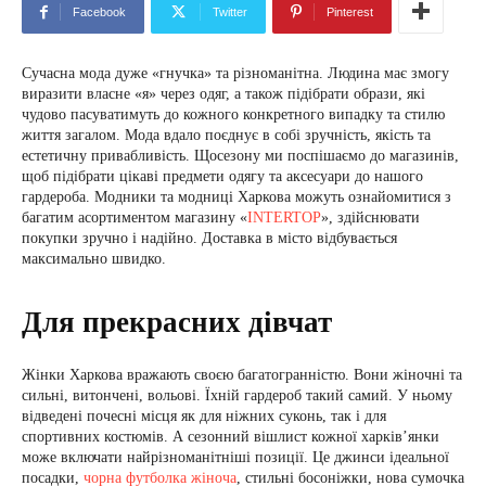
Facebook
Twitter
Pinterest
Сучасна мода дуже «гнучка» та різноманітна. Людина має змогу
виразити власне «я» через одяг, а також підібрати образи, які
чудово пасуватимуть до кожного конкретного випадку та стилю
життя загалом. Мода вдало поєднує в собі зручність, якість та
естетичну привабливість. Щосезону ми поспішаємо до магазинів,
щоб підібрати цікаві предмети одягу та аксесуари до нашого
гардероба. Модники та модниці Харкова можуть ознайомитися з
багатим асортиментом магазину «
INTERTOP
», здійснювати
покупки зручно і надійно. Доставка в місто відбувається
максимально швидко.
Для прекрасних дівчат
Жінки Харкова вражають своєю багатогранністю. Вони жіночні та
сильні, витончені, вольові. Їхній гардероб такий самий. У ньому
відведені почесні місця як для ніжних суконь, так і для
спортивних костюмів. А сезонний вішлист кожної харків’янки
може включати найрізноманітніші позиції. Це джинси ідеальної
посадки,
чорна футболка жіноча
, стильні босоніжки, нова сумочка