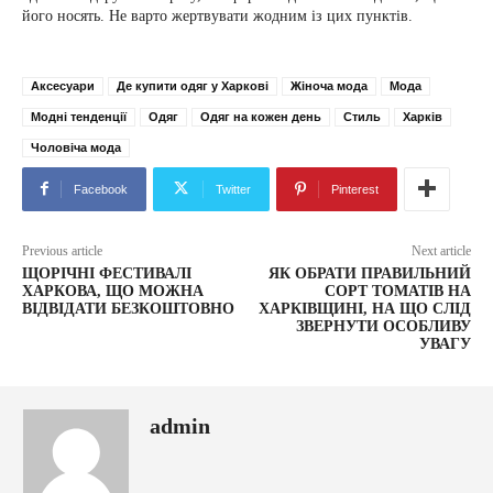
його носять. Не варто жертвувати жодним із цих пунктів.
Аксесуари
Де купити одяг у Харкові
Жіноча мода
Мода
Модні тенденції
Одяг
Одяг на кожен день
Стиль
Харків
Чоловіча мода
Facebook
Twitter
Pinterest
Previous article
Next article
ЩОРІЧНІ ФЕСТИВАЛІ
ЯК ОБРАТИ ПРАВИЛЬНИЙ
ХАРКОВА, ЩО МОЖНА
СОРТ ТОМАТІВ НА
ВІДВІДАТИ БЕЗКОШТОВНО
ХАРКІВЩИНІ, НА ЩО СЛІД
ЗВЕРНУТИ ОСОБЛИВУ
УВАГУ
admin