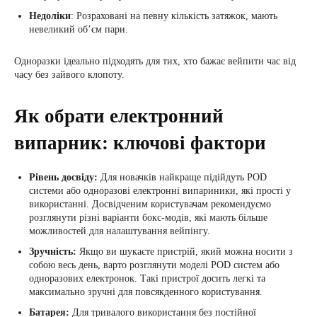
Недоліки
: Розраховані на певну кількість затяжок, мають
невеликий об’єм пари.
Одноразки ідеально підходять для тих, хто бажає вейпити час від
часу без зайвого клопоту.
Як обрати електронний
випарник: ключові фактори
Рівень досвіду:
Для новачків найкраще підійдуть POD
системи або одноразові електронні випариники, які прості у
використанні. Досвідченим користувачам рекомендуємо
розглянути різні варіанти бокс-модів, які мають більше
можливостей для налаштування вейпінгу.
Зручність:
Якщо ви шукаєте пристрій, який можна носити з
собою весь день, варто розглянути моделі POD систем або
одноразових електронок. Такі пристрої досить легкі та
максимально зручні для повсякденного користування.
Батарея:
Для тривалого використання без постійної