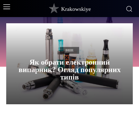
Krakowskiye
ІНШЕ
Як обрати електронний
випарник? Огляд популярних
типів