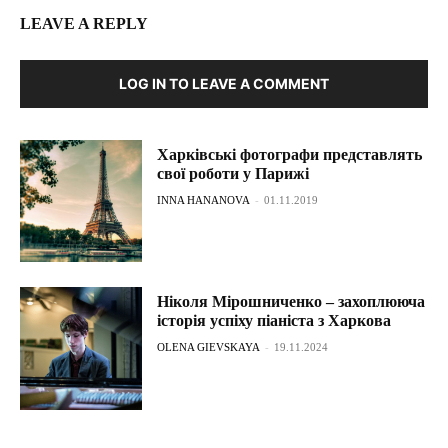
LEAVE A REPLY
LOG IN TO LEAVE A COMMENT
Харківські фотографи представлять
свої роботи у Парижі
INNA HANANOVA
-
01.11.2019
Ніколя Мірошниченко – захоплююча
історія успіху піаніста з Харкова
OLENA GIEVSKAYA
-
19.11.2024