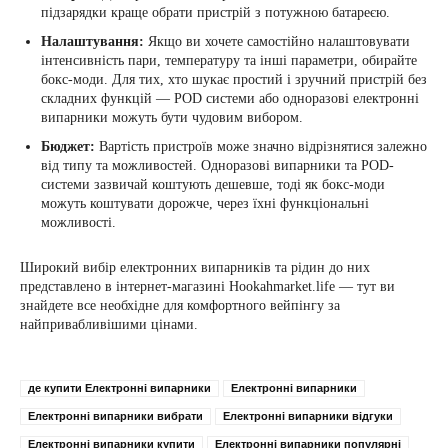
підзарядки краще обрати пристрій з потужною батареєю.
Налаштування:
Якщо ви хочете самостійно налаштовувати
інтенсивність пари, температуру та інші параметри, обирайте
бокс-моди. Для тих, хто шукає простий і зручний пристрій без
складних функцій — POD системи або одноразові електронні
випарники можуть бути чудовим вибором.
Бюджет:
Вартість пристроїв може значно відрізнятися залежно
від типу та можливостей. Одноразові випарники та POD-
системи зазвичай коштують дешевше, тоді як бокс-моди
можуть коштувати дорожче, через їхні функціональні
можливості.
Широкий вибір електронних випарників та рідин до них
представлено в інтернет-магазині Hookahmarket.life — тут ви
знайдете все необхідне для комфортного вейпінгу за
найпривабливішими цінами.
де купити Електронні випарники
Електронні випарники
Електронні випарники вибрати
Електронні випарники відгуки
Електронні випарники купити
Електронні випарники популярні