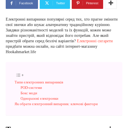
Facebook
Twitter
Pinterest
Електронні випарники популярні серед тих, хто прагне змінити
свої звички або шукає альтернативу традиційному курінню.
Завдяки різноманітності моделей та їх функцій, кожен може
знайти пристрій, який відповідає його потребам. Але який
пристрій обрати серед безлічі варіантів?
Електронні сигарети
придбати можна онлайн, на сайті інтернет-магазину
Hookahmarket.life
Типи електронних випарників
POD-системи
Бокс моди
Одноразові електронки
Як обрати електронний випарник: ключові фактори