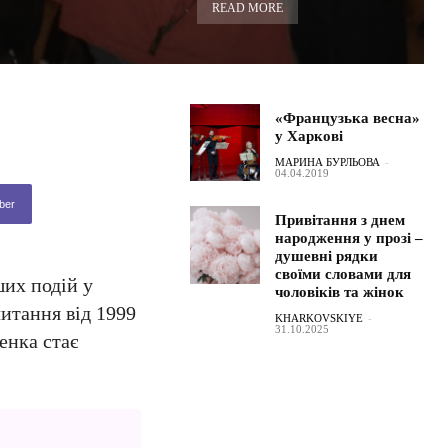
READ MORE
«Французька весна»
у Харкові
МАРИНА БУРЛЬОВА
-
04.04.2019
ber
Привітання з днем
народження у прозі –
душевні рядки
своїми словами для
их подій у
чоловіків та жінок
итання від 1999
KHARKOVSKIYE
-
31.10.2025
енка стає