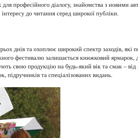
для професійного діалогу, знайомства з новими ав
інтересу до читання серед широкої публіки.
рьох днів та охоплює широкий спектр заходів, які по
жного фестивалю залишається книжковий ярмарок, д
ють свою продукцію на будь-який вік та смак – від 
к, підручників та спеціалізованих видань.