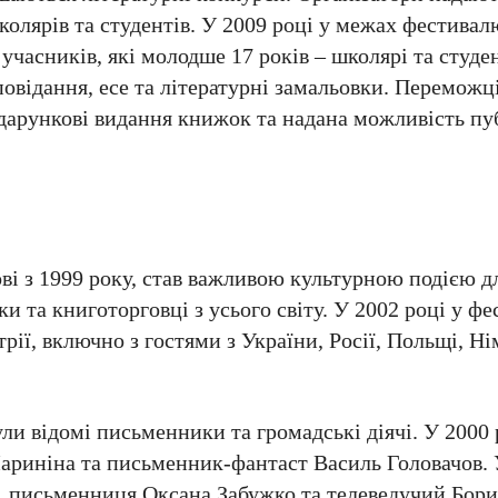
колярів та студентів. У 2009 році у межах фестивал
часників, які молодше 17 років – школярі та студе
овідання, есе та літературні замальовки. Переможц
одарункові видання книжок та надана можливість пу
ові з 1999 року, став важливою культурною подією д
и та книготорговці з усього світу. У 2002 році у фе
трії, включно з гостями з України, Росії, Польщі, 
ли відомі письменники та громадські діячі. У 2000
ариніна та письменник-фантаст Василь Головачов. 
, письменниця Оксана Забужко та телеведучий Бори