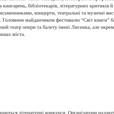
а книгарень, бібліотекарів, літературних критиків й
исьменниками, концерти, театральні та музичні вис
ни. Головним майданчиком фестивалю “Світ книги” б
ий театр опери та балету імені Лисенка, але окрем
вишах міста.
шаються літературні конкурси. Організатори надают