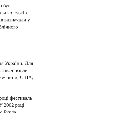
ю був
нти коледжів.
ів визначали у
блічного
ля України. Для
стивалі взяли
Німеччини, США,
 році фестиваль
У 2002 році
с Бурда.