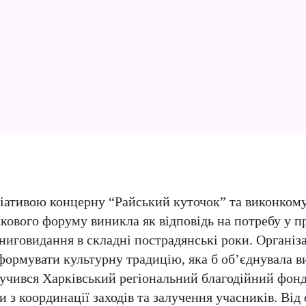
іціативою концерну “Райський куточок” та виконкому
кового форуму виникла як відповідь на потребу у п
ниговидання в складні пострадянські роки. Організ
формувати культурну традицію, яка б об’єднувала ви
олучився Харківський регіональний благодійний фон
и з координації заходів та залучення учасників. Від