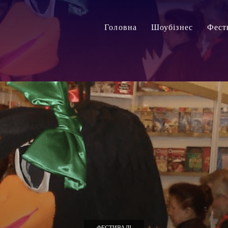
Головна
Шоубізнес
Фест