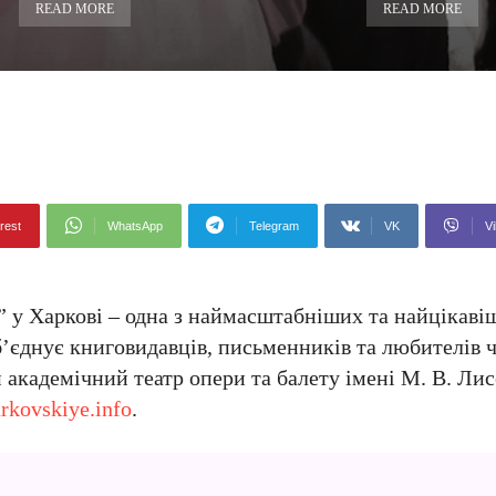
READ MORE
READ MORE
rest
WhatsApp
Telegram
VK
Vi
у Харкові – одна з наймасштабніших та найцікавіш
б’єднує книговидавців, письменників та любителів ч
 академічний театр опери та балету імені М. В. Лис
rkovskiye.info
.