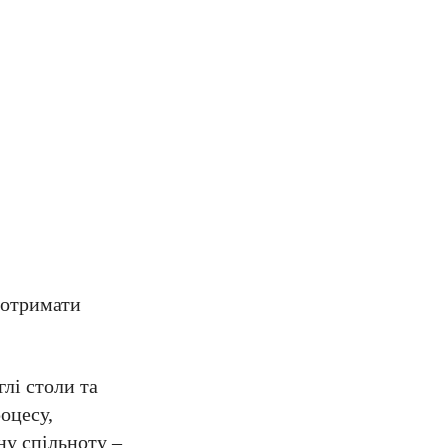
 отримати
лі столи та
оцесу,
ну спільноту –