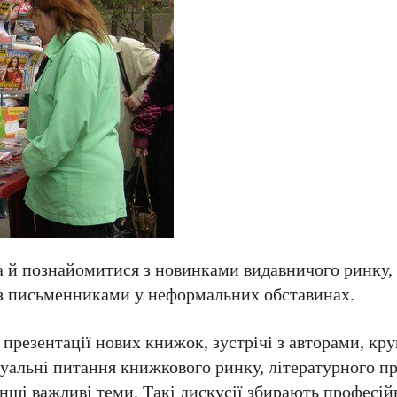
 а й познайомитися з новинками видавничого ринку,
 з письменниками у неформальних обставинах.
резентації нових книжок, зустрічі з авторами, круг
уальні питання книжкового ринку, літературного пр
 інші важливі теми. Такі дискусії збирають професій