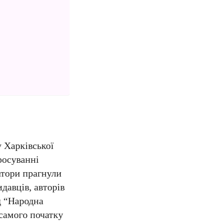
 Харківської
росуванні
атори прагнули
давців, авторів
д “Народна
 самого початку