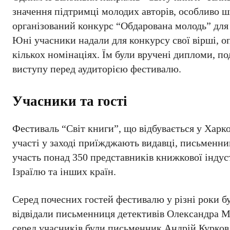
значення підтримці молодих авторів, особливо ш
організований конкурс “Обдарована молодь” для у
Юні учасники надали для конкурсу свої вірші, оп
кількох номінаціях. Їм були вручені дипломи, п
виступу перед аудиторією фестивалю.
Учасники та гості
Фестиваль “Світ книги”, що відбувається у Харк
участі у заході приїжджають видавці, письменник
участь понад 350 представників книжкової індус
Ізраїлю та інших країн.
Серед почесних гостей фестивалю у різні роки бу
відвідали письменниця детективів Олександра М
серед учасників були письменник Андрій Курков