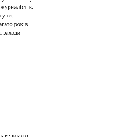
 журналістів.
тупи,
агато років
і заходи
ь великого