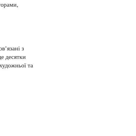
торами,
в’язані з
е десятки
художньої та