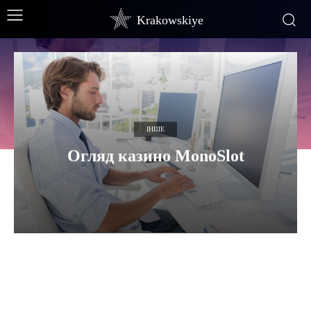
Krakowskiye
ІНШЕ
Огляд казино MonoSlot