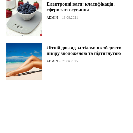
Електронні ваги: класифікація,
сфери застосування
ADMIN
-
18.08.2021
Літній догляд за тілом: як зберегти
шкіру зволоженою та підтягнутою
ADMIN
-
25.06.2025