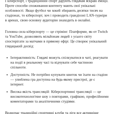
І кіберспорт, і традиційний спорт дарують глядачам яскраві емоції.
Проте способи споживання контенту мають свої унікальні
особливості. Якщо футбол чи хокей збирають десятки тисяч на
стадіонах, то кіберспорт, хоч і проводить грандіозні LAN-турніри
в аренах, свою основну аудиторію знаходить в онлайні.
Головна сила кіберспорту — це стрімінг. Платформи, як-от Twitch
та YouTube, дозволяють мільйонам людей з усього світу
спостерігати за матчами в прямому ефірі. Це створює унікальний
глядацький досвід:
Інтерактивність: Глядачі можуть спілкуватися в чаті, реагувати
на події в реальному часі та відчувати себе частиною
спільноти.
Доступність: Не потрібно купувати квиток чи їхати на стадіон
— улюблена гра доступна на будь-якому пристрої, де є
інтернет.
Висока якість трансляцій: Кіберспортивні трансляції — це
високотехнологічне шоу з повторами, графікою, професійними
коментаторами та аналітичними студіями.
Водночас традиційні спортивні клуби та ліги все активніше