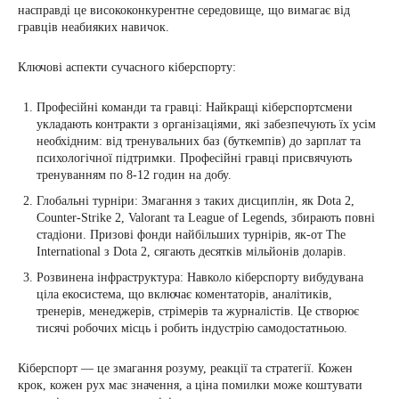
насправді це висококонкурентне середовище, що вимагає від
гравців неабияких навичок.
Ключові аспекти сучасного кіберспорту:
Професійні команди та гравці: Найкращі кіберспортсмени
укладають контракти з організаціями, які забезпечують їх усім
необхідним: від тренувальних баз (буткемпів) до зарплат та
психологічної підтримки. Професійні гравці присвячують
тренуванням по 8-12 годин на добу.
Глобальні турніри: Змагання з таких дисциплін, як Dota 2,
Counter-Strike 2, Valorant та League of Legends, збирають повні
стадіони. Призові фонди найбільших турнірів, як-от The
International з Dota 2, сягають десятків мільйонів доларів.
Розвинена інфраструктура: Навколо кіберспорту вибудувана
ціла екосистема, що включає коментаторів, аналітиків,
тренерів, менеджерів, стрімерів та журналістів. Це створює
тисячі робочих місць і робить індустрію самодостатньою.
Кіберспорт — це змагання розуму, реакції та стратегії. Кожен
крок, кожен рух має значення, а ціна помилки може коштувати