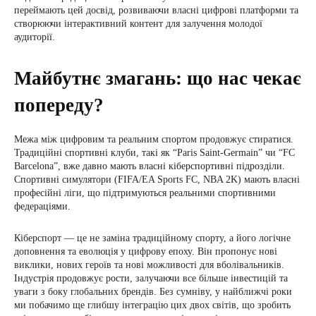
переймають цей досвід, розвиваючи власні цифрові платформи та
створюючи інтерактивний контент для залучення молодої
аудиторії.
Майбутнє змагань: що нас чекає
попереду?
Межа між цифровим та реальним спортом продовжує стиратися.
Традиційні спортивні клуби, такі як “Paris Saint-Germain” чи “FC
Barcelona”, вже давно мають власні кіберспортивні підрозділи.
Спортивні симулятори (FIFA/EA Sports FC, NBA 2K) мають власні
професійні ліги, що підтримуються реальними спортивними
федераціями.
Кіберспорт — це не заміна традиційному спорту, а його логічне
доповнення та еволюція у цифрову епоху. Він пропонує нові
виклики, нових героїв та нові можливості для вболівальників.
Індустрія продовжує рости, залучаючи все більше інвестицій та
уваги з боку глобальних брендів. Без сумніву, у найближчі роки
ми побачимо ще глибшу інтеграцію цих двох світів, що зробить