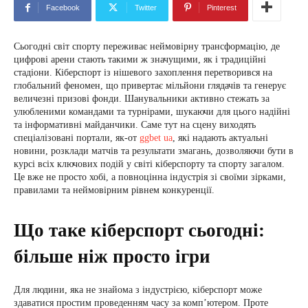
Facebook
Twitter
Pinterest
Сьогодні світ спорту переживає неймовірну трансформацію, де
цифрові арени стають такими ж значущими, як і традиційні
стадіони. Кіберспорт із нішевого захоплення перетворився на
глобальний феномен, що привертає мільйони глядачів та генерує
величезні призові фонди. Шанувальники активно стежать за
улюбленими командами та турнірами, шукаючи для цього надійні
та інформативні майданчики. Саме тут на сцену виходять
спеціалізовані портали, як-от
ggbet ua
, які надають актуальні
новини, розклади матчів та результати змагань, дозволяючи бути в
курсі всіх ключових подій у світі кіберспорту та спорту загалом.
Це вже не просто хобі, а повноцінна індустрія зі своїми зірками,
правилами та неймовірним рівнем конкуренції.
Що таке кіберспорт сьогодні:
більше ніж просто ігри
Для людини, яка не знайома з індустрією, кіберспорт може
здаватися простим проведенням часу за комп’ютером. Проте