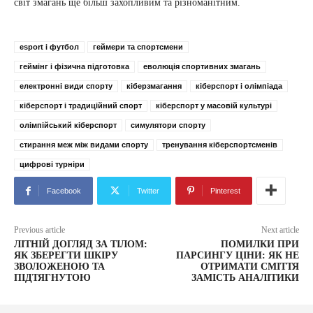
світ змагань ще більш захопливим та різноманітним.
esport і футбол
геймери та спортсмени
геймінг і фізична підготовка
еволюція спортивних змагань
електронні види спорту
кіберзмагання
кіберспорт і олімпіада
кіберспорт і традиційний спорт
кіберспорт у масовій культурі
олімпійський кіберспорт
симулятори спорту
стирання меж між видами спорту
тренування кіберспортсменів
цифрові турніри
Facebook
Twitter
Pinterest
Previous article
Next article
ЛІТНІЙ ДОГЛЯД ЗА ТІЛОМ:
ПОМИЛКИ ПРИ
ЯК ЗБЕРЕГТИ ШКІРУ
ПАРСИНГУ ЦІНИ: ЯК НЕ
ЗВОЛОЖЕНОЮ ТА
ОТРИМАТИ СМІТТЯ
ПІДТЯГНУТОЮ
ЗАМІСТЬ АНАЛІТИКИ