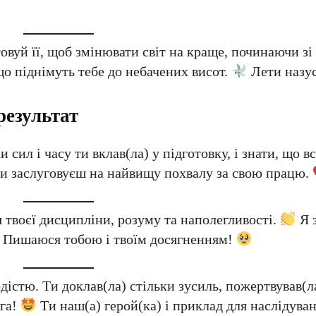
вуй її, щоб змінювати світ на краще, починаючи зі 
що піднімуть тебе до небачених висот.
Лети назус
результат
и сил і часу ти вклав(ла) у підготовку, і знати, що в
Ти заслуговуєш на найвищу похвалу за свою працю.
я твоєї дисципліни, розуму та наполегливості.
Я з
ня. Пишаюся тобою і твоїм досягненням!
дістю. Ти доклав(ла) стільки зусиль, пожертвував(
ога!
Ти наш(а) герой(ка) і приклад для наслідува