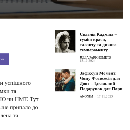
Євлалія Кадміна –
суміш краси,
таланту та дикого
темпераменту
JULIA PARKHOMETS
-
ber
15.10.2024
Зафіксуй Момент:
Чому Фотосесія для
ди успішного
Двох – Ідеальний
Подарунок для Пари
имки та
ANONIM
-
17.11.2023
ЗНО чи НМТ. Тут
льше припало до
влена та