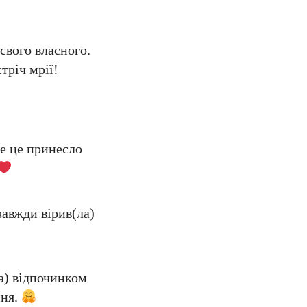
свого власного.
тріч мрії!
се це принесло
авжди вірив(ла)
ла) відпочинком
ння.