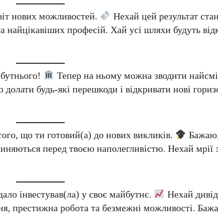
світ нових можливостей.
Нехай цей результат стан
 найцікавіших професій. Хай усі шляхи будуть відк
йбутнього!
Тепер на ньому можна зводити найсмі
о долати будь-які перешкоди і відкривати нові гориз
того, що ти готовий(а) до нових викликів.
Бажаю,
ідчиняються перед твоєю наполегливістю. Нехай мрії
дало інвестував(ла) у своє майбутнє.
Нехай дивіде
ння, престижна робота та безмежні можливості. Баж