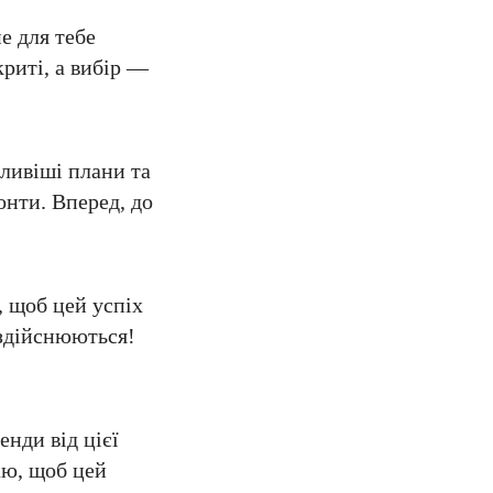
е для тебе
риті, а вибір —
ливіші плани та
онти. Вперед, до
 щоб цей успіх
 здійснюються!
нди від цієї
аю, щоб цей