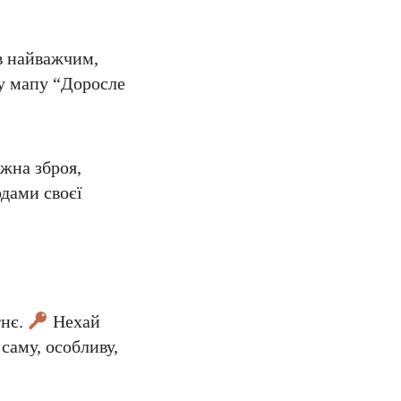
в найважчим,
ву мапу “Доросле
жна зброя,
одами своєї
тнє.
Нехай
 саму, особливу,