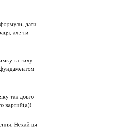
 формули, дати
аця, але ти
имку та силу
м фундаментом
яку так довго
о вартий(а)!
ення. Нехай ця