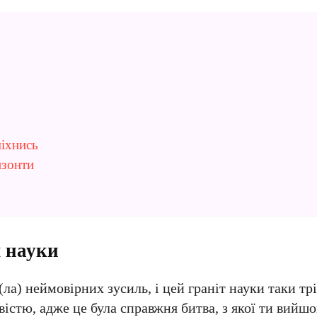
міхнись
изонти
м науки
ла) неймовірних зусиль, і цей граніт науки таки трі
істю, адже це була справжня битва, з якої ти вийшо