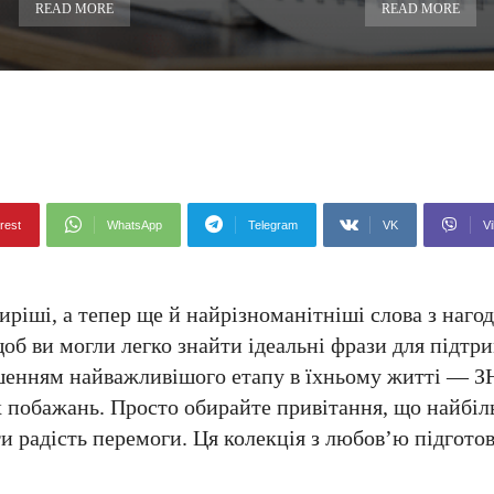
READ MORE
READ MORE
rest
WhatsApp
Telegram
VK
Vi
щиріші, а тепер ще й найрізноманітніші слова з наго
щоб ви могли легко знайти ідеальні фрази для підтр
вершенням найважливішого етапу в їхньому житті — 
вих побажань. Просто обирайте привітання, що найбі
и радість перемоги. Ця колекція з любов’ю підгото