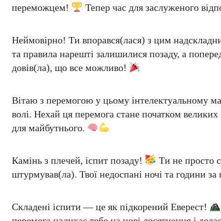
переможцем!
Тепер час для заслуженого відп
Неймовірно! Ти впорався(лася) з цим надскладн
та правила нарешті залишилися позаду, а поперед
довів(ла), що все можливо!
Вітаю з перемогою у цьому інтелектуальному м
волі. Нехай ця перемога стане початком великих
для майбутнього.
Камінь з плечей, іспит позаду!
Ти не просто с
штурмував(ла). Твої недоспані ночі та години з
Складені іспити — це як підкорений Еверест!
перемога надихає тебе на нові досягнення і дода