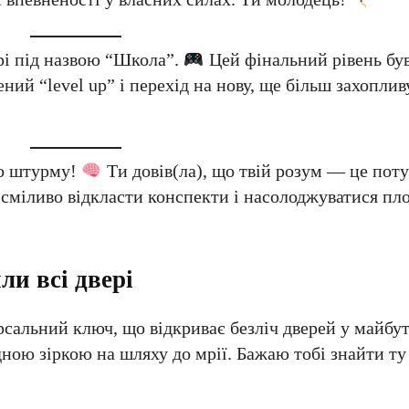
грі під назвою “Школа”.
Цей фінальний рівень бу
ений “level up” і перехід на нову, ще більш захопли
го штурму!
Ти довів(ла), що твій розум — це поту
 сміливо відкласти конспекти і насолоджуватися пл
ли всі двері
рсальний ключ, що відкриває безліч дверей у майбу
ідною зіркою на шляху до мрії. Бажаю тобі знайти ту