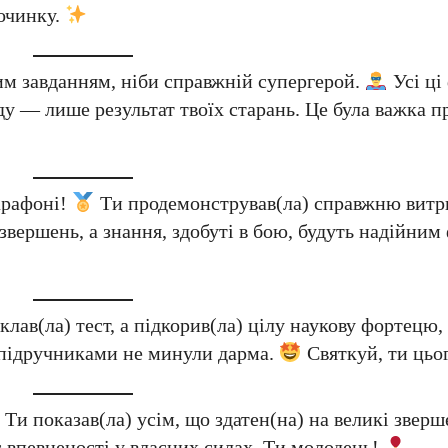
очинку.
им завданням, ніби справжній супергерой.
Усі ці
у — лише результат твоїх старань. Це була важка пр
арафоні!
Ти продемонстрував(ла) справжню витр
 звершень, а знання, здобуті в бою, будуть надійни
клав(ла) тест, а підкорив(ла) цілу наукову фортецю, 
а підручниками не минули дарма.
Святкуй, ти цьог
Ти показав(ла) усім, що здатен(на) на великі зверш
є впевненості у власних силах. Ти молодець!