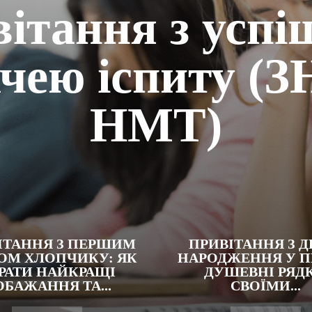
ітання з усп
ачею іспиту (З
НМТ)
ІТАННЯ З ПЕРШИМ
ПРИВІТАННЯ З 
ОМ ХЛОПЧИКУ: ЯК
НАРОДЖЕННЯ У ПР
РАТИ НАЙКРАЩІ
ДУШЕВНІ РЯД
БАЖАННЯ ТА...
СВОЇМИ...