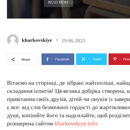
READ MORE
kharkovskiye
19.06.2025
Facebook
Twitter
Pinte
Share
Вітаємо на сторінці, де зібрані найтепліші, най
складання іспитів! Ця велика добірка створена, 
привітання своїх друзів, дітей чи онуків із за
є все: від слів безмежної гордості до жартівли
душі, копіюйте його та надсилайте, щоб розділит
розширена сайтом
kharkovskiye.info
.