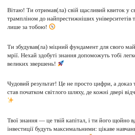
Вітаю! Ти отримав(ла) свій щасливий квиток у 
трампліном до найпрестижніших університетів та
лише за тобою!
Ти збудував(ла) міцний фундамент для свого ма
мрії. Нехай здобуті знання допоможуть тобі легк
великих звершень!
Чудовий результат! Це не просто цифри, а доказ 
став початком світлого шляху, де кожні двері в
Твої знання — це твій капітал, і ти його щойно в
інвестиції будуть максимальними: цікаве навча