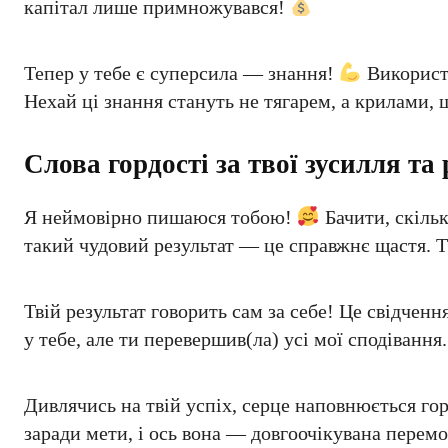
капітал лише примножувався!
Тепер у тебе є суперсила — знання!
Використо
Нехай ці знання стануть не тягарем, а крилами, 
Слова гордості за твої зусилля та 
Я неймовірно пишаюся тобою!
Бачити, скільк
такий чудовий результат — це справжнє щастя. 
Твій результат говорить сам за себе! Це свідченн
у тебе, але ти перевершив(ла) усі мої сподіван
Дивлячись на твій успіх, серце наповнюється гор
заради мети, і ось вона — довгоочікувана перем