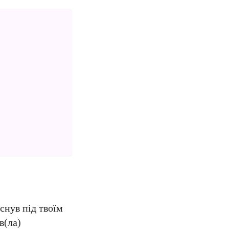
снув під твоїм
в(ла)