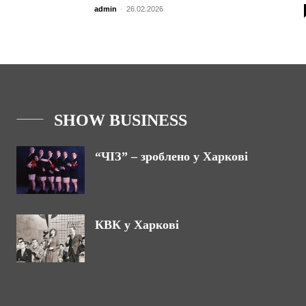
admin
-
26.02.2026
SHOW BUSINESS
“ЧІЗ” – зроблено у Харкові
КВК у Харкові