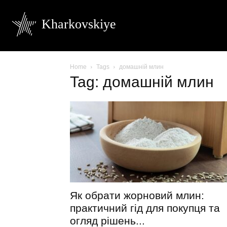
Kharkovskiye
Home
Tags
домашній млин
Tag: домашній млин
Як обрати жорновий млин:
практичний гід для покупця та
огляд рішень...