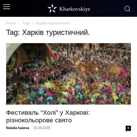
Kharkovskiye
Home
Tags
Харків туристичний.
Tag: Харків туристичний.
Фестиваль “Холі” у Харкові:
різнокольорове свято
Natalia Isaieva
-
16.09.2025
0