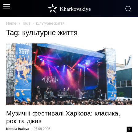
Kharkovskiye
Home
Tags
культурне життя
Tag: культурне життя
Музичні фестивалі Харкова: класика,
рок та джаз
Natalia Isaieva
-
26.09.2025
0