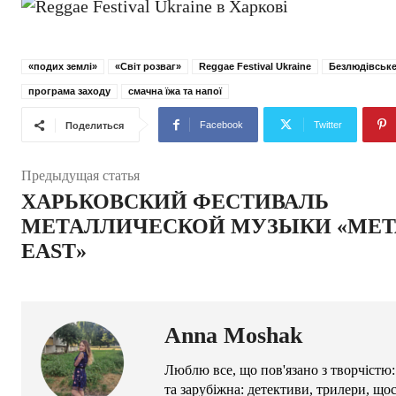
«подих землі»
«Світ розваг»
Reggae Festival Ukraine
Безлюдівське
програма заходу
смачна їжа та напої
Facebook
Twitter
Поделиться
Предыдущая статья
ХАРЬКОВСКИЙ ФЕСТИВАЛЬ
МЕТАЛЛИЧЕСКОЙ МУЗЫКИ «MET
EAST»
Anna Moshak
Люблю все, що пов'язано з творчістю:
та зарубіжна: детективи, трилери, що