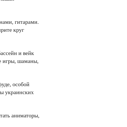
нами, гитарами.
ирите круг
ассейн и вейк
е игры, шаманы,
фуде, особой
ты украинских
отать аниматоры,