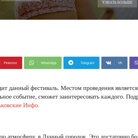
УЗНАТЬ БОЛЬШЕ
Pinterest
WhatsApp
Telegram
VK
дит данный фестиваль. Местом проведения являетс
льное событие, сможет заинтересовать каждого. Под
ьковские Инфо.
ую атмосферу, в Лунный городок. Это достаточно б