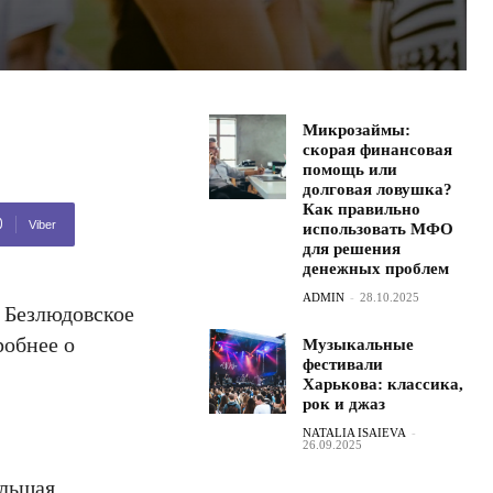
Микрозаймы:
скорая финансовая
помощь или
долговая ловушка?
Как правильно
Viber
использовать МФО
для решения
денежных проблем
ADMIN
-
28.10.2025
я Безлюдовское
робнее о
Музыкальные
фестивали
Харькова: классика,
рок и джаз
NATALIA ISAIEVA
-
26.09.2025
ольшая