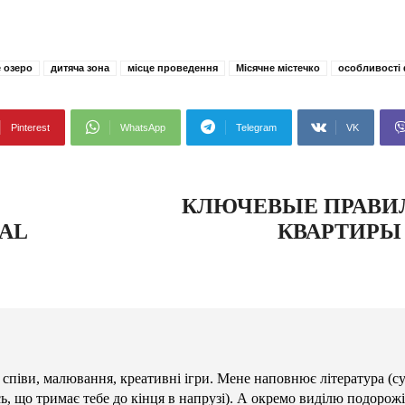
 озеро
дитяча зона
місце проведення
Місячне містечко
особливості
Pinterest
WhatsApp
Telegram
VK
КЛЮЧЕВЫЕ ПРАВИ
AL
КВАРТИРЫ
 співи, малювання, креативні ігри. Мене наповнює література (с
сь, що тримає тебе до кінця в напрузі). А окремо виділю подорожі