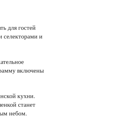
ть для гостей
и селекторами и
кательное
грамму включены
нской кухни.
шенкой станет
тым небом.