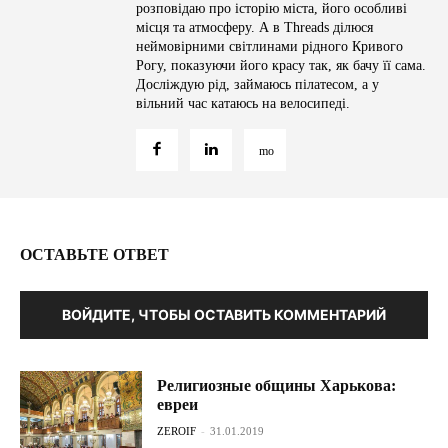
розповідаю про історію міста, його особливі
місця та атмосферу. А в Threads ділюся
неймовірними світлинами рідного Кривого
Рогу, показуючи його красу так, як бачу її сама.
Досліждую рід, займаюсь пілатесом, а у
вільний час катаюсь на велосипеді.
ОСТАВЬТЕ ОТВЕТ
ВОЙДИТЕ, ЧТОБЫ ОСТАВИТЬ КОММЕНТАРИЙ
Религиозные общины Харькова:
евреи
ZEROIF
-
31.01.2019