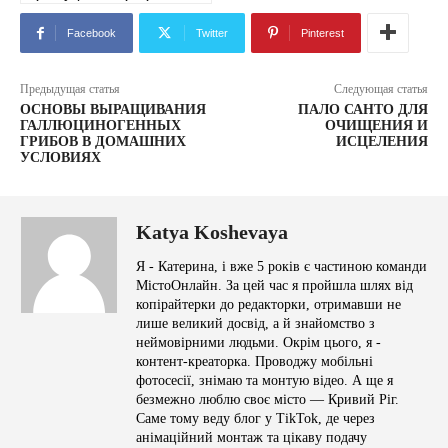
Facebook
Twitter
Pinterest
Предыдущая статья
Следующая статья
ОСНОВЫ ВЫРАЩИВАНИЯ
ПАЛО САНТО ДЛЯ
ГАЛЛЮЦИНОГЕННЫХ
ОЧИЩЕНИЯ И
ГРИБОВ В ДОМАШНИХ
ИСЦЕЛЕНИЯ
УСЛОВИЯХ
Katya Koshevaya
Я - Катерина, і вже 5 років є частиною команди
МістоОнлайн. За цей час я пройшла шлях від
копірайтерки до редакторки, отримавши не
лише великий досвід, а й знайомство з
неймовірними людьми. Окрім цього, я -
контент-креаторка. Проводжу мобільні
фотосесії, знімаю та монтую відео. А ще я
безмежно люблю своє місто — Кривий Ріг.
Саме тому веду блог у TikTok, де через
анімаційний монтаж та цікаву подачу