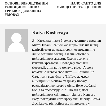
ОСНОВИ ВИРОЩУВАННЯ
ПАЛО САНТО ДЛЯ
ГАЛЮЦИНОГЕННИХ
ОЧИЩЕННЯ ТА ЗЦІЛЕННЯ
ГРИБІВ У ДОМАШНІХ
УМОВАХ
Katya Koshevaya
Я - Катерина, і вже 5 років є частиною команди
МістоОнлайн. За цей час я пройшла шлях від
копірайтерки до редакторки, отримавши не
лише великий досвід, а й знайомство з
неймовірними людьми. Окрім цього, я -
контент-креаторка. Проводжу мобільні
фотосесії, знімаю та монтую відео. А ще я
безмежно люблю своє місто — Кривий Ріг.
Саме тому веду блог у TikTok, де через
анімаційний монтаж та цікаву подачу
розповідаю про історію міста, його особливі
місця та атмосферу. А в Threads ділюся
неймовірними світлинами рідного Кривого
Рогу, показуючи його красу так, як бачу її сама.
Досліждую рід, займаюсь пілатесом, а у