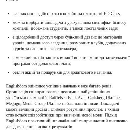
все навчання здійснюється онлайн на платформі ED Class;
можна підібрати викладача з урахуванням специфіки бізнесу
компанії, побажань студентів, а також поставлених задач;
є цілодобовий доступ через будь-який девайс до матеріалів
уроків, домашнього завдання, розмовних клубів, додаткових
курсів та словникового тренажера;
є можливість під запит компанії внести зміни до затвердженої
програми без додаткової плати;
безліч акцій та подарунків для додаткового навчання.
Englishdom здійснює успішне навчання вже багато років.
Організація співпрацювала з деякими з найуспішніших
українських компаній: Raiffeisen Bank Aval, Carlsberg Ukraine,
Megogo, Media Group Ukraine та багатьма іншими. Викладачі
мають великий досвід і глибоке розуміння проблем, з якими
стикаються співробітники при вивченні нової мови. Підхід
Englishdom практичний, привабливий та призначений виключно
для досягнення високих результатів.