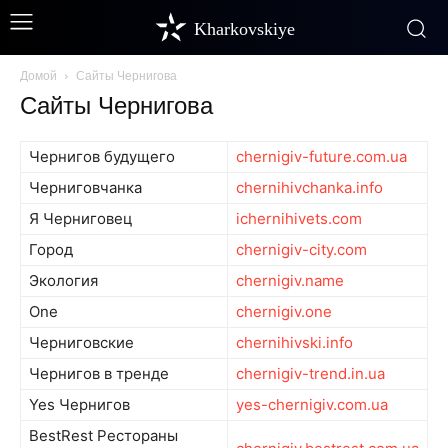
Kharkovskiye
Домой
Сайты Чернигова
Сайты Чернигова
Чернигов будущего
chernigiv-future.com.ua
Черниговчанка
chernihivchanka.info
Я Черниговец
ichernihivets.com
Город
chernigiv-city.com
Экология
chernigiv.name
One
chernigiv.one
Черниговские
chernihivski.info
Чернигов в тренде
chernigiv-trend.in.ua
Yes Чернигов
yes-chernigiv.com.ua
BestRest Рестораны