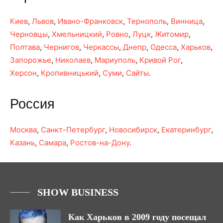
Киев
,
Львов
,
Ивано-Франковск
,
Тернополь
,
Винница
,
Черновцы
,
Хмельницкий
,
Ровно
,
Луцк
,
Житомир
,
Полтава
,
Чернигов
,
Черкассы
,
Днепр
,
Одесса
,
Харьков
,
Запорожье
,
Николаев
,
Мариуполь
,
Кривой Рог
,
Херсон
,
Кропивницький
,
Суми
,
Сайты
.
Россия
Москва
,
Санкт-Петербург
,
Новосибирск
,
Екатеринбург
,
Казань
,
Самара
,
Ростов-на-Дону
.
SHOW BUSINESS
Как Харьков в 2009 году посещал