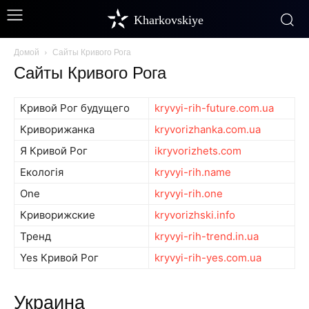
Kharkovskiye
Домой
Сайты Кривого Рога
Сайты Кривого Рога
Кривой Рог будущего
kryvyi-rih-future.com.ua
Криворижанка
kryvorizhanka.com.ua
Я Кривой Рог
ikryvorizhets.com
Екологія
kryvyi-rih.name
One
kryvyi-rih.one
Криворижские
kryvorizhski.info
Тренд
kryvyi-rih-trend.in.ua
Yes Кривой Рог
kryvyi-rih-yes.com.ua
Украина