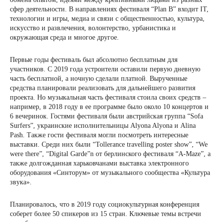
сфер деятельности. В направлениях фестиваля “Plan B” входит IT,
технологии и игры, медиа и связи с общественностью, культура,
искусство и развлечения, волонтерство, урбанистика и
окружающая среда и многое другое.
Первые годы фестиваль был абсолютно бесплатным для
участников. С 2019 года устроители оставили первую дневную
часть бесплатной, а ночную сделали платной. Вырученные
средства планировали реализовать для дальнейшего развития
проекта. Но музыкальная часть фестиваля стоила своих средств –
например, в 2018 году в ее программе было около 10 концертов и
6 вечеринок. Гостями фестиваля были австрийская группа “Sofa
Surfers”, украинские исполнительницы Alyona Alyona и Alina
Pash. Также гости фестиваля могли посмотреть интересные
выставки. Среди них были “Tollerance travelling poster show”, “We
were there”, “Digital Garde”n от берлинского фестиваля “A-Maze”, а
также долгожданная харьковчанами выставка электронного
оборудования «Синторум» от музыкального сообщества «Культура
звука».
Планировалось, что в 2019 году социокультурная конференция
соберет более 50 спикеров из 15 стран. Ключевые темы встречи