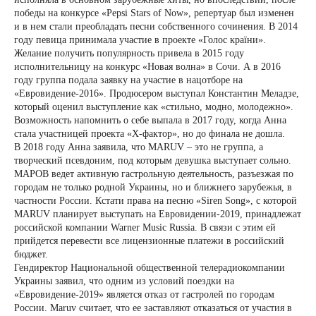
победы на конкурсе «Pepsi Stars of Now», репертуар был изменен
и в нем стали преобладать песни собственного сочинения. В 2014
году певица принимала участие в проекте «Голос країни».
Желание получить популярность привела в 2015 году
исполнительницу на конкурс «Новая волна» в Сочи. А в 2016
году группа подала заявку на участие в нацотборе на
«Евровидение-2016». Продюсером выступал Константин Меладзе,
который оценил выступление как «стильно, модно, молодежно».
Возможность напомнить о себе выпала в 2017 году, когда Анна
стала участницей проекта «Х-фактор», но до финала не дошла.
В 2018 году Анна заявила, что MARUV – это не группа, а
творческий псевдоним, под которым девушка выступает сольно.
МАРОВ ведет активную гастрольную деятельность, разъезжая по
городам не только родной Украины, но и ближнего зарубежья, в
частности России. Кстати права на песню «Siren Song», с которой
MARUV планирует выступать на Евровидении-2019, принадлежат
российской компании Warner Music Russia. В связи с этим ей
прийдется перевести все лицензионные платежи в российский
бюджет.
Гендиректор Национальной общественной телерадиокомпании
Украины заявил, что одним из условий поездки на
«Евровидение-2019» является отказ от гастролей по городам
России. Maruv считает, что ее заставляют отказаться от участия в