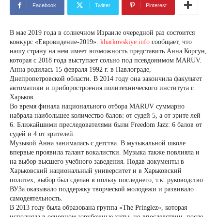
Facebook
Twitter
Pinterest
В мае 2019 года в солнечном Израиле очередной раз состоится
конкурс «Евровидение-2019».
kharkovskiye.info
сообщает, что
нашу страну на нем имеет возможность представить Анна Корсун,
которая с 2018 года выступает сольно под псевдонимом MARUV.
Анна родилась 15 февраля 1992 г. в Павлограде,
Днепропетровской области. В 2014 году она закончила факультет
автоматики и приборостроения политехнического института г.
Харьков.
Во время финала национального отбора MARUV суммарно
набрала наибольшее количество балов: от судей 5, а от зрите лей
6. Ближайшими преследователями были Freedom Jazz: 6 балов от
судей и 4 от зрителей.
Музыкой Анна занималась с детства. В музыкальной школе
впервые проявила талант вокалистки. Музыка также повлияла и
на выбор высшего учебного заведения. Подав документы в
Харьковский национальный университет и в Харьковский
политех, выбор был сделан в пользу последнего, т.к. руководство
ВУЗа оказывало поддержку творческой молодежи и развивало
самодеятельность.
В 2013 году была образована группа «The Pringlez», которая
исполняла в основном зарубежные хиты, но впоследствии, после