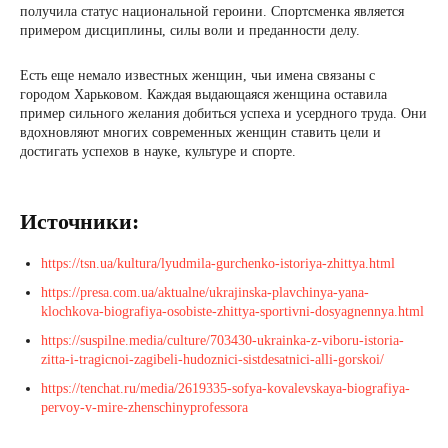
получила статус национальной героини. Спортсменка является
примером дисциплины, силы воли и преданности делу.
Есть еще немало известных женщин, чьи имена связаны с
городом Харьковом. Каждая выдающаяся женщина оставила
пример сильного желания добиться успеха и усердного труда. Они
вдохновляют многих современных женщин ставить цели и
достигать успехов в науке, культуре и спорте.
Источники:
https://tsn.ua/kultura/lyudmila-gurchenko-istoriya-zhittya.html
https://presa.com.ua/aktualne/ukrajinska-plavchinya-yana-
klochkova-biografiya-osobiste-zhittya-sportivni-dosyagnennya.html
https://suspilne.media/culture/703430-ukrainka-z-viboru-istoria-
zitta-i-tragicnoi-zagibeli-hudoznici-sistdesatnici-alli-gorskoi/
https://tenchat.ru/media/2619335-sofya-kovalevskaya-biografiya-
pervoy-v-mire-zhenschinyprofessora