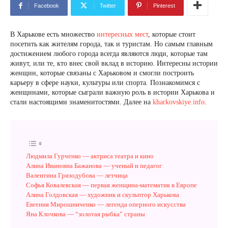
Facebook
Twitter
Pinterest
В Харькове есть множество
интересных мест
, которые стоит
посетить как жителям города, так и туристам. Но самым главным
достижением любого города всегда являются люди, которые там
живут, или те, кто внес свой вклад в историю. Интересны истории
женщин, которые связаны с Харьковом и смогли построить
карьеру в сфере науки, культуры или спорта. Познакомимся с
женщинами, которые сыграли важную роль в истории Харькова и
стали настоящими знаменитостями. Далее на
kharkovskiye.info
.
Людмила Гурченко — актриса театра и кино
Алина Ивановна Бажанова — ученый и педагог
Валентина Гризодубова — летчица
Софья Ковалевская — первая женщина-математик в Европе
Алина Голдовская — художник и скульптор Харькова
Евгения Мирошниченко — легенда оперного искусства
Яна Клочкова — “золотая рыбка” страны