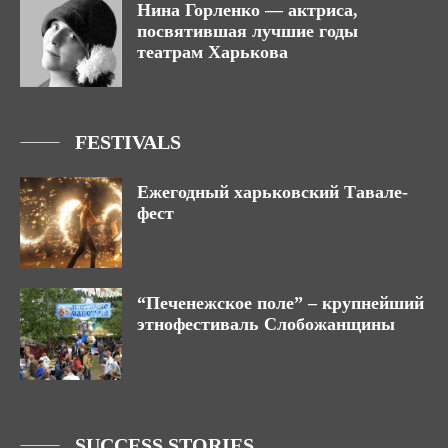
Нина Горленко — актриса,
посвятившая лучшие годы
театрам Харькова
FESTIVALS
Ежегодный харьковский Тавале-
фест
“Печенежское поле” – крупнейший
этнофестиваль Слобожанщины
SUCCESS STORIES