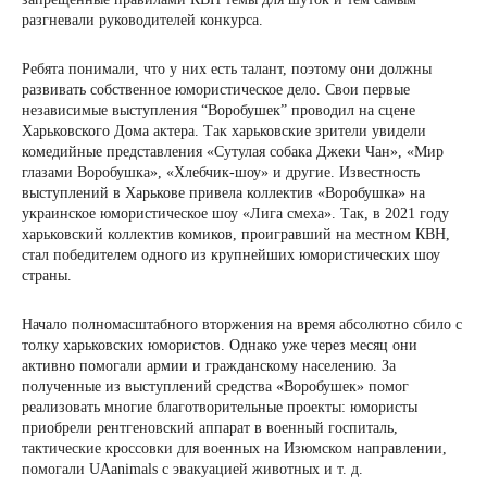
разгневали руководителей конкурса.
Ребята понимали, что у них есть талант, поэтому они должны
развивать собственное юмористическое дело. Свои первые
независимые выступления “Воробушек” проводил на сцене
Харьковского Дома актера. Так харьковские зрители увидели
комедийные представления «Сутулая собака Джеки Чан», «Мир
глазами Воробушка», «Хлебчик-шоу» и другие. Известность
выступлений в Харькове привела коллектив «Воробушка» на
украинское юмористическое шоу «Лига смеха». Так, в 2021 году
харьковский коллектив комиков, проигравший на местном КВН,
стал победителем одного из крупнейших юмористических шоу
страны.
Начало полномасштабного вторжения на время абсолютно сбило с
толку харьковских юмористов. Однако уже через месяц они
активно помогали армии и гражданскому населению. За
полученные из выступлений средства «Воробушек» помог
реализовать многие благотворительные проекты: юмористы
приобрели рентгеновский аппарат в военный госпиталь,
тактические кроссовки для военных на Изюмском направлении,
помогали UAanimals с эвакуацией животных и т. д.