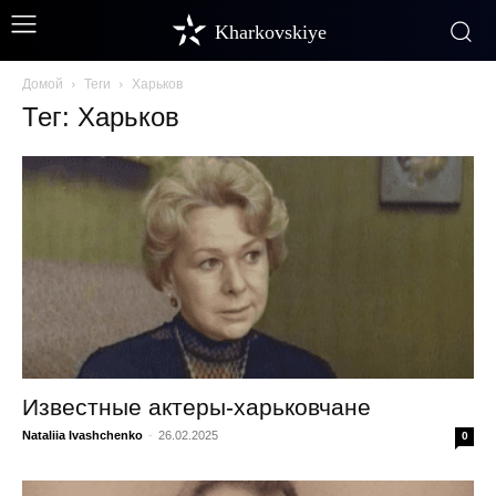
Kharkovskiye
Домой
Теги
Харьков
Тег: Харьков
Известные актеры-харьковчане
Nataliia Ivashchenko
-
26.02.2025
0