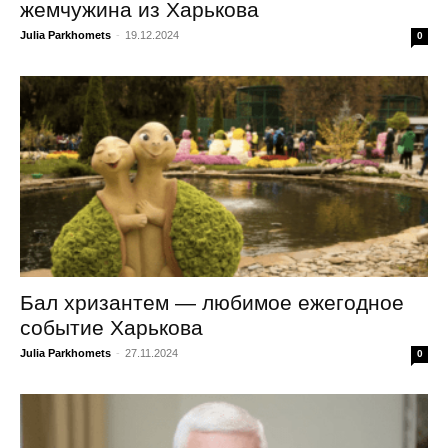
жемчужина из Харькова
Julia Parkhomets
-
19.12.2024
0
Бал хризантем — любимое ежегодное
событие Харькова
Julia Parkhomets
-
27.11.2024
0