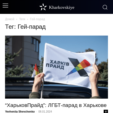
Kharkovskiye
Домой
Теги
Гей-парад
Тег: Гей-парад
“ХарьковПрайд”: ЛГБТ-парад в Харькове
Yevheniia Shevchenko
-
08.01.2024
0