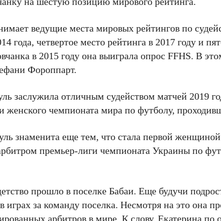
чанку на шестую позицию мирового рейтинга.
имает ведущие места мировых рейтингов по судейст
4 года, четвертое место рейтинга в 2017 году и пят
овчанка в 2015 году она выиграла опрос FFHS. В это
тефани Фороппарт.
ль заслужила отличным судейством матчей 2019 год
и женского чемпионата мира по футболу, проходивш
уль знаменита еще тем, что стала первой женщиной
 арбитром премьер-лиги чемпионата Украины по фут
етство прошло в поселке Бабаи. Еще будучи подрос
в играх за команду поселка. Несмотря на это она п
ированных арбитров в мире. К слову, Екатерина по