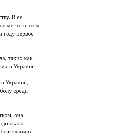
ву. В ее
ое место в этом
м году первое
а, таких как
их в Украине.
 в Украине,
болу среди
тком, она
родолжала
 образованию