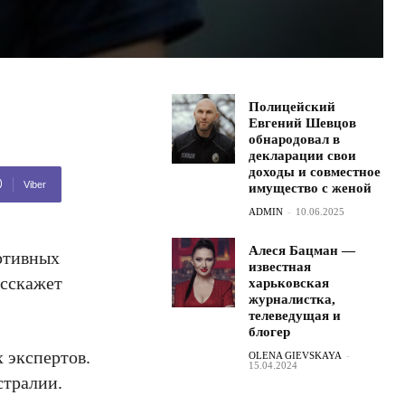
Полицейский
Евгений Шевцов
обнародовал в
декларации свои
доходы и совместное
Viber
имущество с женой
ADMIN
-
10.06.2025
Алеся Бацман —
ртивных
известная
асскажет
харьковская
журналистка,
телеведущая и
блогер
 экспертов.
OLENA GIEVSKAYA
-
15.04.2024
стралии.