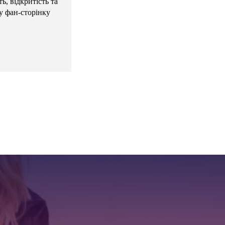
ь, відкритість та
у фан-сторінку