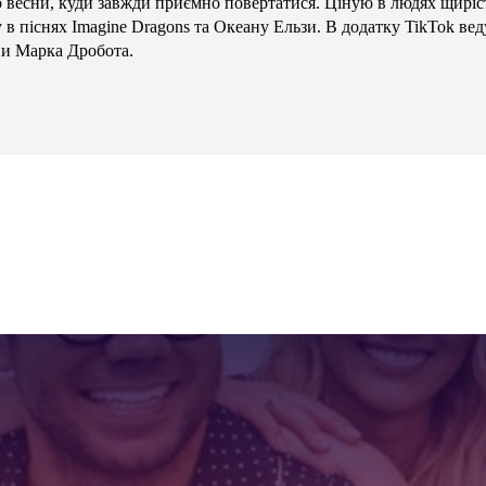
то весни, куди завжди приємно повертатися. Ціную в людях щиріст
в піснях Imagine Dragons та Океану Ельзи. В додатку TikTok вед
ни Марка Дробота.