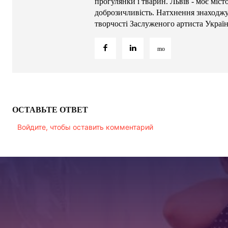
прогулянки і тварин. Львів - моє міс
доброзичливість. Натхнення знаходжу 
творчості Заслуженого артиста Украї
ОСТАВЬТЕ ОТВЕТ
Войдите, чтобы оставить комментарий