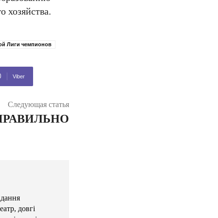
о хозяйства.
ой Лиги чемпионов
Viber
Следующая статья
ПРАВИЛЬНО
идання
атр, довгі