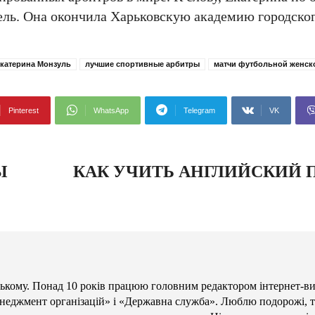
ель. Она окончила Харьковскую академию городског
катерина Монзуль
лучшие спортивные арбитры
матчи футбольной женск
Pinterest
WhatsApp
Telegram
VK
Ы
КАК УЧИТЬ АНГЛИЙСКИЙ 
кому. Понад 10 років працюю головним редактором інтернет-в
енеджмент організацій» і «Державна служба». Люблю подорожі, те