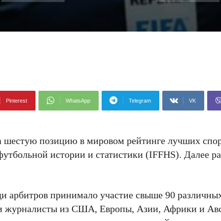
Pinterest
WhatsApp
Telegram
VK
а шестую позицию в мировом рейтинге лучших спо
утбольной истории и статистики (IFFHS). Далее р
еди арбитров принимало участие свыше 90 различных
 и журналисты из США, Европы, Азии, Африки и Ав