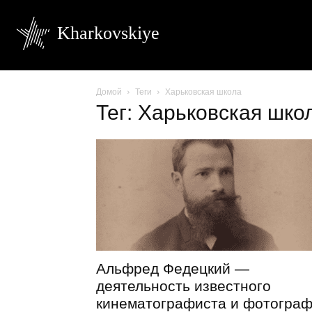
Kharkovskiye
Домой
Теги
Харьковская школа
Тег: Харьковская шко
Альфред Федецкий —
деятельность известного
кинематографиста и фотогра