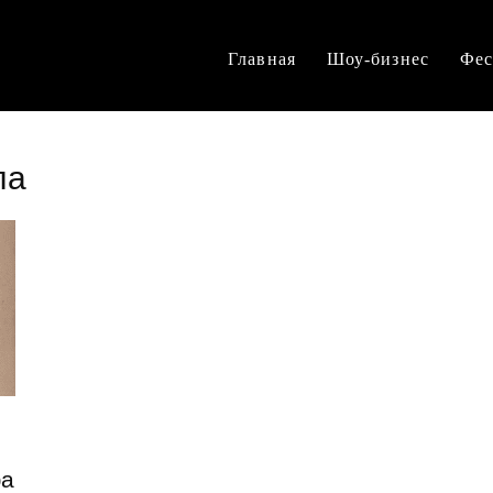
Главная
Шоу-бизнес
Фес
ла
фа