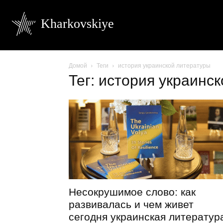
Kharkovskiye
Домой
Теги
история украинской литературы
Тег: история украинс
Несокрушимое слово: как
развивалась и чем живет
сегодня украинская литератур