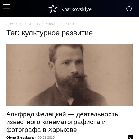
Kharkovskiye
Домой
Теги
культурное развитие
Тег: культурное развитие
Альфред Федецкий — деятельность
известного кинематографиста и
фотографа в Харькове
Olena Gievskaya
-
30.01.2025
0