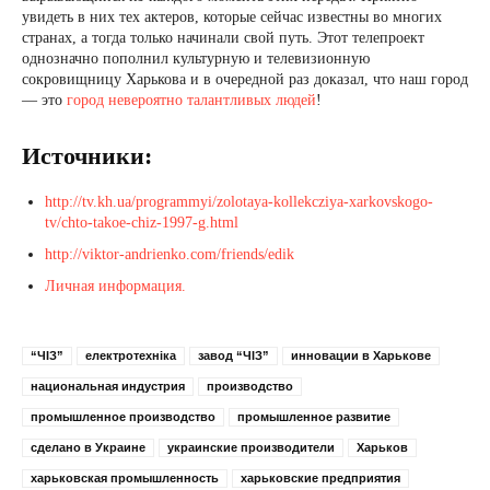
увидеть в них тех актеров, которые сейчас известны во многих
странах, а тогда только начинали свой путь. Этот телепроект
однозначно пополнил культурную и телевизионную
сокровищницу Харькова и в очередной раз доказал, что наш город
— это
город невероятно талантливых людей
!
Источники:
http://tv.kh.ua/programmyi/zolotaya-kollekcziya-xarkovskogo-
tv/chto-takoe-chiz-1997-g.html
http://viktor-andrienko.com/friends/edik
Личная информация.
“ЧІЗ”
електротехніка
завод “ЧІЗ”
инновации в Харькове
национальная индустрия
производство
промышленное производство
промышленное развитие
сделано в Украине
украинские производители
Харьков
харьковская промышленность
харьковские предприятия