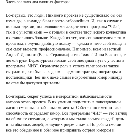
Здесь совпало два важных фактора:
Во-первых, это люди. Никакого проекта не существовало бы без
команды, а команда была просто отборнейшая. И, как в случае с
новыми идеями, пополнявшими ассортимент программ “ЧИЗ”,
так и с участниками — с годами в составе творческого коллектива
их становилось больше. Каждый из тех, кто соприкоснулся с этим
проектом, получил двойную пользу — сделал в него свой вклад и
сам смог вырасти профессионально. Например, всем известный
Андрей Данилко (Верка Сердючка) и его “мама” Инна Белоконь, с
легкой руки Верхотурцева начали свой звездный путь с участия в
программе “ЧИЗ”. Огромную роль в успехе телепроекта также
сыграли те, кто был за кадром — администраторы, операторы и
постановщики. Без них даже самый искрометный юмор никогда
не стал бы доступен зрителям.
Во-вторых, секрет успеха в невероятной наблюдательности
авторов этого проекта. В их умении подметить в повседневной
жизни смешные и забавные моменты. Собственно именно такая
способность определяет юмор. Все программы “ЧИЗ” — это взгляд
на обычные ситуации, с которыми мы сталкиваемся каждый день
и на обычных людей, живущих рядом с нами. Но ребята смогли
все это обыденное и обычное приправить острым юмором и